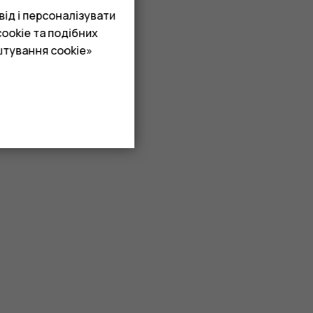
ід і персоналізувати
ookie та подібних
штування cookie»