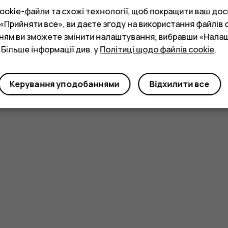
okie-файли та схожі технології, щоб покращити ваш досв
Прийняти все», ви даєте згоду на використання файлів c
нням ви зможете змінити налаштування, вибравши «Нала
 Більше інформації див. у
Політиці щодо файлів cookie
.
Керування уподобаннями
Відхилити все