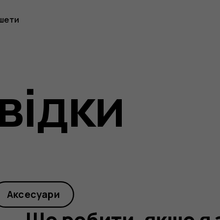
шети
відки
Аксесуари
Що робити, якщо я 