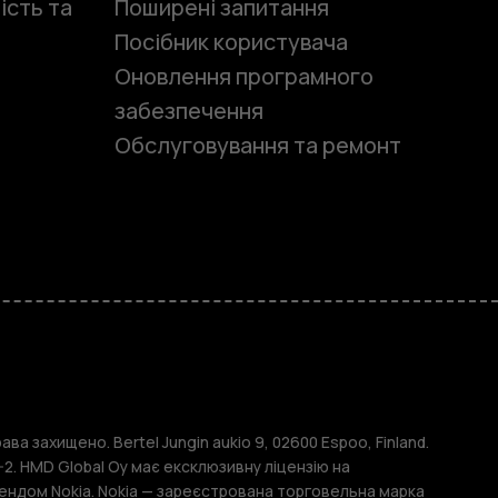
ість та
Поширені запитання
Посібник користувача
Оновлення програмного
забезпечення
Обслуговування та ремонт
и
ава захищено. Bertel Jungin aukio 9, 02600 Espoo, Finland.
2. HMD Global Oy має ексклюзивну ліцензію на
ендом Nokia. Nokia — зареєстрована торговельна марка