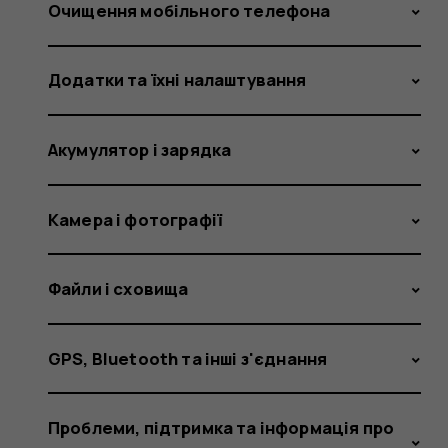
забув
Очищення мобільного телефона
Додатки та їхні налаштування
код
Акумулятор і зарядка
блокува
Камера і фотографії
Файли і сховища
смартфо
GPS, Bluetooth та інші з'єднання
Проблеми, підтримка та інформація про