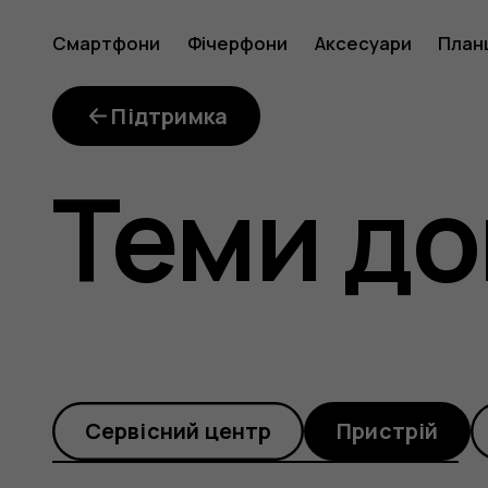
Що
Смартфони
Фічерфони
Аксесуари
План
робити,
Підтримка
Теми до
якщо
я
Cервісний центр
Пристрій