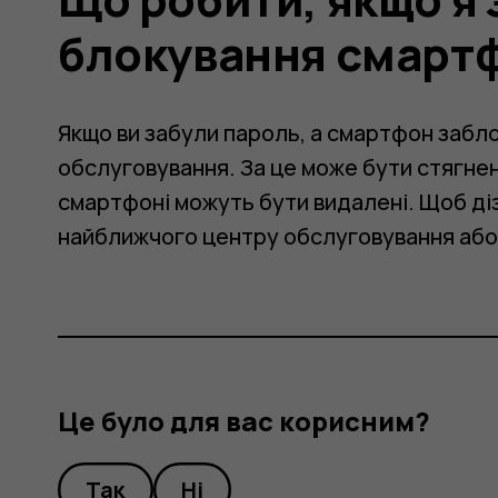
блокування смарт
Якщо ви забули пароль, а смартфон забл
обслуговування. За це може бути стягнена
смартфоні можуть бути видалені. Щоб діз
ння
найближчого центру обслуговування або
на?
Це було для вас корисним?
Так
Ні