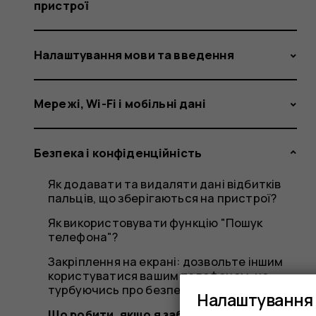
пристрої
Налаштування мови та введення
Мережі, Wi-Fi і мобільні дані
Безпека і конфіденційність
Як додавати та видаляти дані відбитків
пальців, що зберігаються на пристрої?
Як використовувати функцію "Пошук
телефона"?
Закріплення на екрані: дозвольте іншим
користуватися вашим телефоном, не
турбуючись про безпеку
Налаштування 
Що робити, якщо я забув код блокування