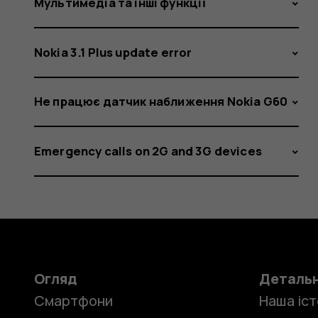
Мультимедіа та інші функції
Nokia 3.1 Plus update error
Не працює датчик наближення Nokia G60
Emergency calls on 2G and 3G devices
Огляд
Деталь
Смартфони
Наша іст