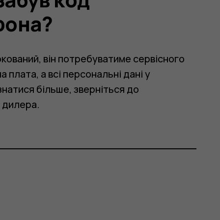
фона?
окований, він потребуватиме сервісного
 плата, а всі персональні дані у
натися більше, зверніться до
 дилера.