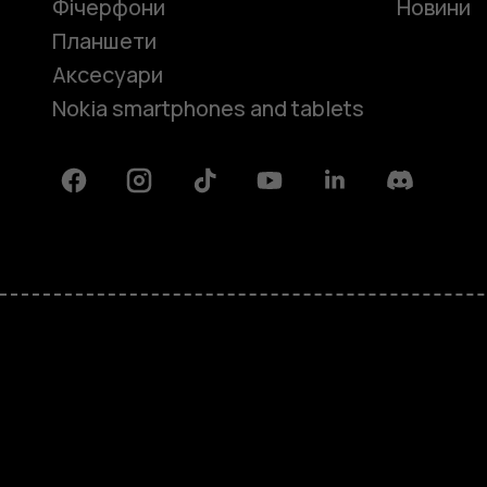
Фічерфони
Новини
Планшети
Аксесуари
Nokia smartphones and tablets
Facebook
Instagram
Tiktok
Youtube
Linkedin
Discord