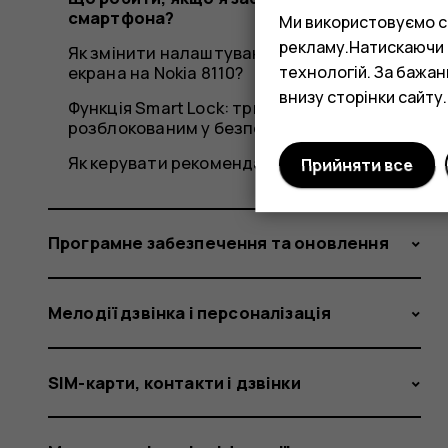
смартфона?
Ми використовуємо co
рекламу.Натискаючи «
Як змінити налаштування блокування
технологій. За бажа
екрана на Nokia 8110?
внизу сторінки сайту.
Функція Smart Lock: тримайте телефон
розблокованим у безпечних місцях
Як керувати рекомендаціями додатків?
Прийняти все
Програмне забезпечення та оновлення
Мелодії дзвінка і персоналізація
SIM-карти, контакти і дзвінки