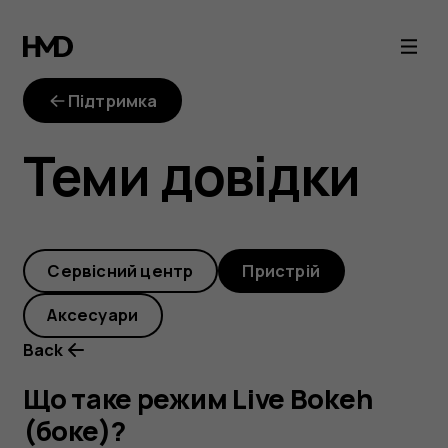
Що
таке
Підтримка
режим
Теми довідки
Live
Bokeh
Cервісний центр
Пристрій
(боке)?
Аксесуари
Back
Що таке режим Live Bokeh
(боке)?