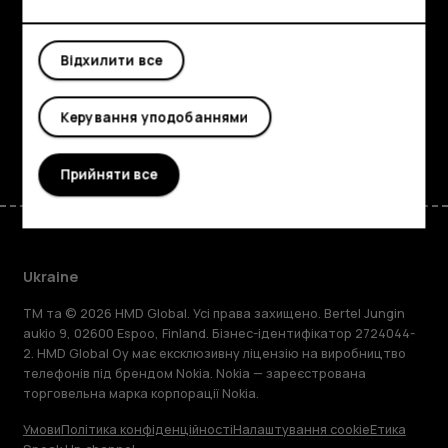
Детальніше
Planet and people
Відхилити все
Підтримка
Керування уподобаннями
Facebook
Instagram
Tiktok
Youtube
Linkedin
Discord
Прийняти все
Ukraine
TM та © 2026 HMD Global. Усі права захищено. Bertel Jungin
aukio 9, 02600 Espoo, Finland. Бізнес-ідентифікатор 2724044-
2. HMD Global Oy має ексклюзивну ліцензію на виробництво
телефонів під брендом Nokia. Nokia — зареєстрована
торговельна марка корпорації Nokia.
Умови
Політика конфіденційності
Налаштування cookie
Етика