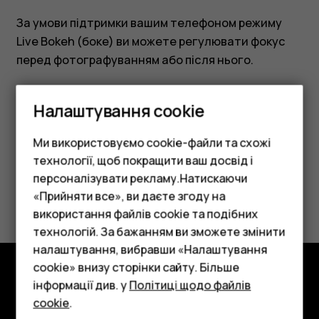
За умови підтримки вашим телефоном режиму
Live Bokeh (боке) ви можете регулювати фокус
перед фотографуванням або після нього.
Налаштування cookie
Ми використовуємо cookie-файли та схожі
Це було для вас корисним?
технології, щоб покращити ваш досвід і
персоналізувати рекламу.Натискаючи
Так
Ні
«Прийняти все», ви даєте згоду на
використання файлів cookie та подібних
Смартфони
технологій. За бажанням ви зможете змінити
Фічерфони
налаштування, вибравши «Налаштування
cookie» внизу сторінки сайту. Більше
Аксесуари
інформації див. у
Політиці щодо файлів
Огляд
cookie
.
Планшети