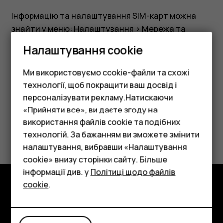
Інформацію та налаштування SIM-карт можна
знайти у меню:
Налаштування
>
Мережа та
Інтернет
>
SIM-карти
.
Налаштування cookie
Ми використовуємо cookie-файли та схожі
технології, щоб покращити ваш досвід і
персоналізувати рекламу.Натискаючи
Це було для вас корисним?
«Прийняти все», ви даєте згоду на
використання файлів cookie та подібних
Смартфони
Так
Ні
технологій. За бажанням ви зможете змінити
Фічерфони
налаштування, вибравши «Налаштування
cookie» внизу сторінки сайту. Більше
Аксесуари
інформації див. у
Політиці щодо файлів
cookie
.
Планшети
Огляд
Детальніше