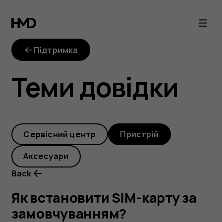
Як
встановити
Підтримка
SIM-
Теми довідки
карту
за
Cервісний центр
Пристрій
замовчуванням?
Аксесуари
Back
Як встановити SIM-карту за
замовчуванням?