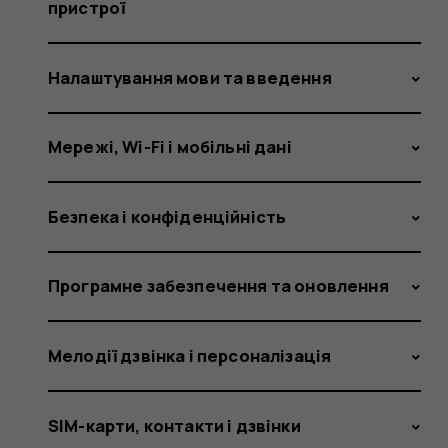
has
пристрої
Налаштування мови та введення
been
Мережі, Wi-Fi і мобільні дані
affected,
Безпека і конфіденційність
Програмне забезпечення та оновлення
but
Мелодії дзвінка і персоналізація
SIM-карти, контакти і дзвінки