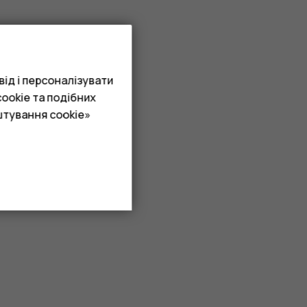
ід і персоналізувати
ookie та подібних
штування cookie»