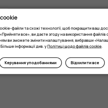
cookie
okie-файли та схожі технології, щоб покращити ваш досв
Прийняти все», ви даєте згоду на використання файлів c
нням ви зможете змінити налаштування, вибравши «Нала
 Більше інформації див. у
Політиці щодо файлів cookie
.
Керування уподобаннями
Відхилити все