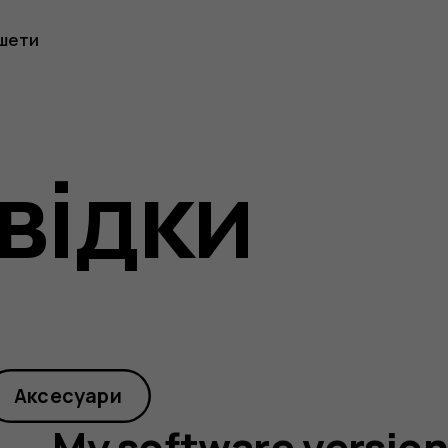
шети
відки
Аксесуари
My software versio