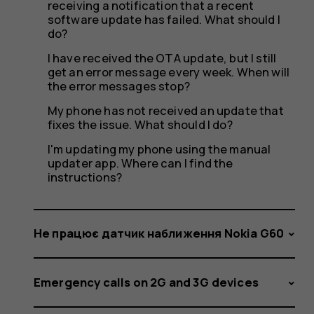
I
receiving a notification that a recent
software update has failed. What should I
do?
received
I have received the OTA update, but I still
get an error message every week. When will
the error messages stop?
My phone has not received an update that
the
fixes the issue. What should I do?
I'm updating my phone using the manual
updater app. Where can I find the
instructions?
over-
Не працює датчик наближення Nokia G60
the-
Emergency calls on 2G and 3G devices