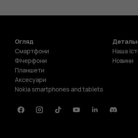
air
Огляд
Деталь
update.
Смартфони
Наша іст
Фічерфони
Новини
Планшети
Аксесуари
How
Nokia smartphones and tablets
Facebook
Instagram
Tiktok
Youtube
Linkedin
Discord
do