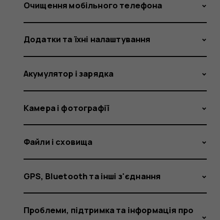
suggest
Очищення мобільного телефона
Додатки та їхні налаштування
that
Акумулятор і зарядка
my
Камера і фотографії
Файли і сховища
phone
GPS, Bluetooth та інші з'єднання
Проблеми, підтримка та інформація про