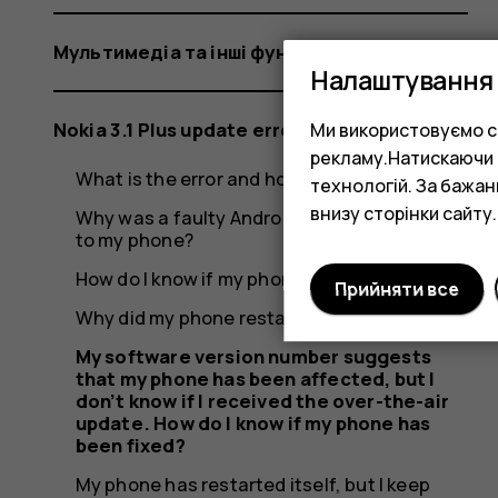
I
Мультимедіа та інші функції
Налаштування 
don’t
Nokia 3.1 Plus update error
Ми використовуємо co
рекламу.Натискаючи «
What is the error and how did it occur?
технологій. За бажа
know
внизу сторінки сайту.
Why was a faulty Android update rolled out
to my phone?
How do I know if my phone was affected?
Прийняти все
Why did my phone restart itself?
if
My software version number suggests
that my phone has been affected, but I
don’t know if I received the over-the-air
update. How do I know if my phone has
been fixed?
My phone has restarted itself, but I keep