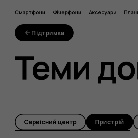
My
Смартфони
Фічерфони
Аксесуари
План
software
Підтримка
Теми до
version
number
Cервісний центр
Пристрій