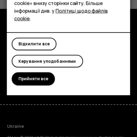
cookie» внизу сторінки сайту. Більше
Аксесуари
інформації див. у
Політиці щодо файлів
cookie
.
Планшети
Огляд
Детальніше
Відхилити все
Planet and people
Керування уподобаннями
Підтримка
Прийняти все
Facebook
Instagram
Tiktok
Youtube
Linkedin
Discord
Ukraine