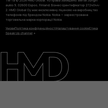
TM та © 2026 HMD Global. Усі права захищено. Bertel Jungin
aukio 9, 02600 Espoo, Finland. Бізнес-ідентифікатор 2724044-
2. HMD Global Oy має ексклюзивну ліцензію на виробництво
телефонів під брендом Nokia. Nokia — зареєстрована
торговельна марка корпорації Nokia.
Умови
Політика конфіденційності
Налаштування cookie
Етика
Speak Up channel
Детальніше
Підтримка