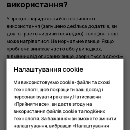
використання?
У процесі заряджання й інтенсивного
використання (запущено декілька додатків, ви
довго граєте чи дивитеся відео) телефон іноді
може нагріватися. Це нормальне явище. Якщо
проблема виникає часто або у випадках,
відмінних від описаних вище, зверніться в службу
підтримки.
Налаштування cookie
Ми використовуємо cookie-файли та схожі
технології, щоб покращити ваш досвід і
персоналізувати рекламу.Натискаючи
Це було для вас корисним?
«Прийняти все», ви даєте згоду на
використання файлів cookie та подібних
Смартфони
технологій. За бажанням ви зможете змінити
Так
Ні
Фічерфони
налаштування, вибравши «Налаштування