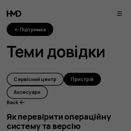
Як
перевірити
Підтримка
операційну
Теми довідки
систему
та
Cервісний центр
Пристрій
версію
Аксесуари
програмного
Back
забезпечення
Як перевірити операційну
систему та версію