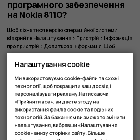
на
програмного забезпечення
на Nokia 8110?
Nokia
Щоб дізнатися версію операційної системи,
8110?
відкрийте
Налаштування
>
Пристрій
>
Інформація
про пристрій
>
Додаткова інформація
. Щоб
перевірити версію програмного забезпечення,
Налаштування cookie
відкрийте
Налаштування
>
Пристрій
>
Інформація
про пристрій
.
Ми використовуємо cookie-файли та схожі
технології, щоб покращити ваш досвід і
персоналізувати рекламу.Натискаючи
«Прийняти все», ви даєте згоду на
використання файлів cookie та подібних
Смартфони
Це було для вас корисним?
технологій. За бажанням ви зможете змінити
Фічерфони
налаштування, вибравши «Налаштування
Так
Ні
cookie» внизу сторінки сайту. Більше