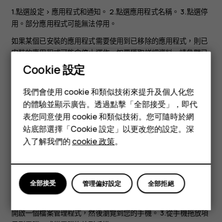
1.點選
設定
>
應用程式和通知
。 2.點選應用程式名稱。 3.點選
停
用
。部分應用程式可能無法停用。
如果某個已安裝的應用程式需要使用到已移除的應用程式，則已
安裝的應用程式可能會停止運作。如要獲取詳細資料，請參閱已
安裝應用程式的用戶文件。
Cookie 設定
智慧型手機
重新啟用已停用的應用程式
我們會使用 cookie 和類似技術來提升及個人化您
功能型手機
的體驗並顯示廣告。透過點擊「全部接受」，即代
您可以將已經停用的應用程式重新加入應用程式清單。
表您同意使用 cookie 和類似技術。您可隨時於網
配件
1.點選
設定
>
應用程式和通知
。 2.點選應用程式名稱。 3.點選
啟
站底部選擇「Cookie 設定」以更改您的設定。深
用
。
平板電腦
入了解我們的
cookie 政策
。
在手機和電腦之間複製內容
您可以在手機和電腦之間複製您所建立的相片、影片和其他內容
全部接受
管理偏好設定
全部拒絕
以進行展示或儲存。
1.使用兼容的 USB 數據線將手機連接到兼容電腦。 2.在電腦上，
開啟一個檔案管理程式，然後瀏覽到您的手機。 3.從手機拖放項