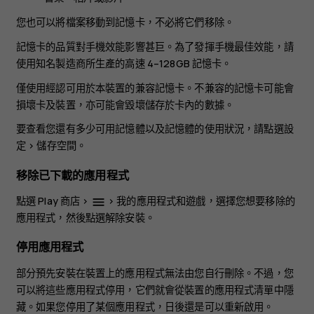
您也可以將檔案移動到記憶卡，不必將它們移除。
記憶卡的品質對手機效能影響甚巨。為了發揮手機最佳效能，請
使用知名製造商所生產的高速 4–128GB 記憶卡。
僅使用經認可用於本裝置的兼容記憶卡。不兼容的記憶卡可能會
損壞卡及裝置，亦可能會毀壞儲存於卡內的數據。
要查看您還有多少可用記憶體以及記憶體的使用狀況，請點選
設
定
>
儲存空間
。
移除已下載的應用程式
點選
Play 商店
>
>
我的應用程式和遊戲
，選擇您想要移除的
menu
應用程式，然後點選
解除安裝
。
停用應用程式
部分預先安裝在裝置上的應用程式無法由您自行刪除。不過，您
可以將這些應用程式停用，它們就會從裝置的應用程式清單中隱
藏。如果您停用了某個應用程式，日後還是可以重新啟用。