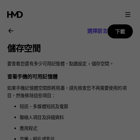
Nokia
3.2
選擇語言
下載
用
儲存空間
戶
要查看您還有多少可用記憶體，點選
設定
>
儲存空間
。
指
查看手機的可用記憶體
南
如果手機記憶體空間即將用盡，請先檢查您不再需要使用的項
目，然後移除這些項目：
短訊、多媒體短訊及電郵
聯絡人項目及詳細資料
應用程式
音樂、相片或影片