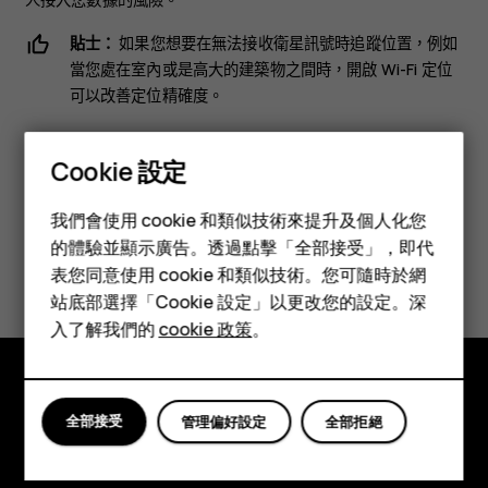
貼士：
如果您想要在無法接收衛星訊號時追蹤位置，例如
當您處在室內或是高大的建築物之間時，開啟 Wi-Fi 定位
可以改善定位精確度。
Cookie 設定
智慧型手機
我們會使用 cookie 和類似技術來提升及個人化您
功能型手機
的體驗並顯示廣告。透過點擊「全部接受」，即代
您認為這有幫助嗎？
表您同意使用 cookie 和類似技術。您可隨時於網
配件
站底部選擇「Cookie 設定」以更改您的設定。深
是
否
平板電腦
入了解我們的
cookie 政策
。
探索
全部接受
管理偏好設定
全部拒絕
關於