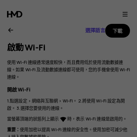
Nokia
3.2
選擇語言
下載
用
啟動 Wi-Fi
戶
使用 Wi-Fi 連線通常速度較快，而且費用低於使用流動數據連
指
線。如果 Wi-Fi 及流動數據連線都可使用，您的手機會使用 Wi-Fi
連線。
南
開啟 Wi-Fi
1.點選
設定
>
網絡與互聯網
>
Wi-Fi
。 2.將
使用 Wi-Fi
設定為開
啟。 3.選擇您要使用的連線。
當螢幕頂端的狀態列上顯示
時，表示 Wi-Fi 連線是啟用的。
network_wifi
重要：
使用加密以提高 Wi-Fi 連線的安全性。使用加密可減少他
人接入您數據的風險。