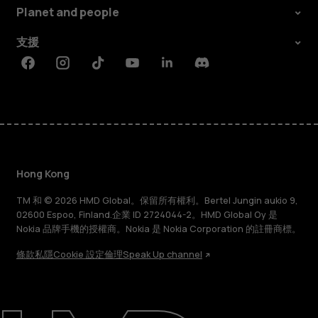
Planet and people
支援
Facebook
Instagram
Tiktok
Youtube
Linkedin
Discord
Hong Kong
TM 和 © 2026 HMD Global。保留所有權利。Bertel Jungin aukio 9,
02600 Espoo, Finland.企業 ID 2724044-2。HMD Global Oy 是
Nokia 品牌手機的授權商。Nokia 是 Nokia Corporation 的註冊商標。
條款
私隱
Cookie 設定
倫理
Speak Up channel
關於