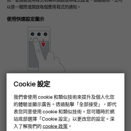
以逐一關閉或開啟每個應用程式的通知。
使用快速設定圖示
要啟動特定功能，請點選通知面板中的快速設定圖示。要查看更
Cookie 設定
多圖示，請將功能表向下拖曳。
智慧型手機
我們會使用 cookie 和類似技術來提升及個人化您
要重新排列圖示，請點選
，點選並按住某個圖示，然後將它
mode_edit
功能型手機
的體驗並顯示廣告。透過點擊「全部接受」，即代
拖曳到其他位置。
表您同意使用 cookie 和類似技術。您可隨時於網
配件
站底部選擇「Cookie 設定」以更改您的設定。深
平板電腦
入了解我們的
cookie 政策
。