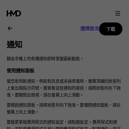
Nokia
3.2
選擇語言
下載
用
通知
戶
藉由手機上的各種通知即時掌握最新動態。
指
使用通知面板
南
當您收到新通知，例如有訊息或未接來電時，螢幕頂端的狀態列
上會出現指示符號。要查看這些通知的資訊，請將狀態列向下拖
曳。要關閉此檢視，請在螢幕上向上滑動。
要開啟通知面板，請將狀態列向下拖曳。要關閉通知面板，請在
螢幕上向上滑動。
要變更某個應用程式的通知設定，請點選
設定
>
應用程式和通
知
，並點選應用程式名稱以開啟應用程式設定。點選
通知
。您可