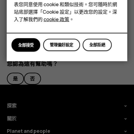
表您同意使用 cookie 和類似技術。您可隨時於網
配件
貼士：
您可以將 Google 智能鏡頭運用在已經拍攝的相片
站底部選擇「Cookie 設定」以更改您的設定。深
上。點選
Photos
中，點選您要使用的相片，然後點選
平板電腦
入了解我們的
cookie 政策
。
。
管理偏好設定
全部拒絕
全部接受
您認為這有幫助嗎？
是
否
探索
關於
Planet and people