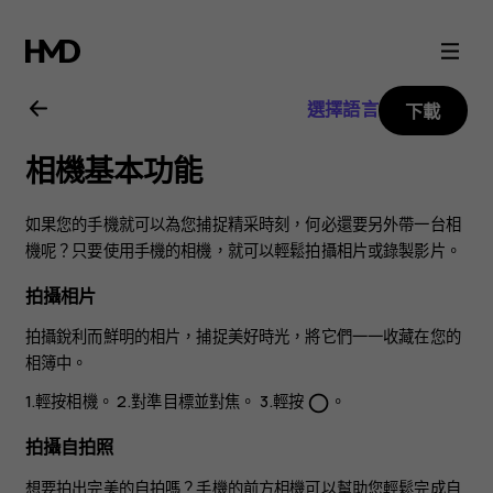
Nokia
3.2
選擇語言
下載
用
相機基本功能
戶
如果您的手機就可以為您捕捉精采時刻，何必還要另外帶一台相
指
機呢？只要使用手機的相機，就可以輕鬆拍攝相片或錄製影片。
拍攝相片
南
拍攝銳利而鮮明的相片，捕捉美好時光，將它們一一收藏在您的
相簿中。
1.輕按
相機
。 2.對準目標並對焦。 3.輕按
。
panorama_fish_eye
拍攝自拍照
想要拍出完美的自拍嗎？手機的前方相機可以幫助您輕鬆完成自