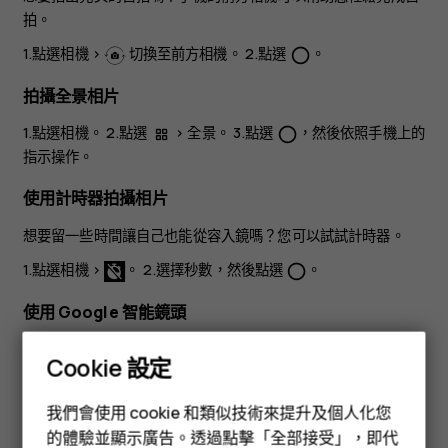
拍。
1.點選
相機
>
切換至前方相機。 2.點選
。
panorama_fish_eye
拍攝全景相片
1.點選
相機
。 2.點選
>
全景
。 3.點選
，然後依照手機上的
panorama_fish_eye
指示操作。
使用計時器拍攝相片
想要留一些時間讓自己也能從容入鏡嗎？您可以試試計時器。
1.點選
相機
>
。 2.選擇秒數，然後點選
。
panorama_fish_eye
使用 Google 智能鏡頭
通過 Google 智能鏡頭，您可以使用相機的觀景器來辨識物品、
Cookie 設定
複製文字、掃描條碼，以及搜尋類似的產品等等。
智慧型手機
1.點選
相機
。 2.點選
>
。 3.將相機對準您要辨識的物品，
我們會使用 cookie 和類似技術來提升及個人化您
功能型手機
然後依照螢幕上的指示操作。
的體驗並顯示廣告。透過點擊「全部接受」，即代