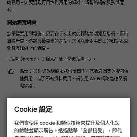
輸費用。如要獲取可用性和費用的資料，請聯絡網絡服務供應
商。
開始瀏覽網頁
您不需要用到電腦，只要在手機上就能輕鬆地瀏覽互聯網。實時
觀看新聞，造訪您最喜愛的網站。您可以使用手機上的瀏覽器來
瀏覽互聯網上的網頁。
1.點選
Chrome
。 2.輸入網址，然後點選
。
arrow_forward
貼士：
如果您的網路服務供應商不向您收取固定的資料傳
輸費用，為了節省資料費用，請使用 Wi-Fi 網路連線至網
際網路。
搜尋網絡
Cookie 設定
通過 Google 搜尋探索網絡和外面的世界。您可以使用鍵盤來輸
智慧型手機
入搜尋單字。
我們會使用 cookie 和類似技術來提升及個人化您
功能型手機
的體驗並顯示廣告。透過點擊「全部接受」，即代
在 Chrome 中：