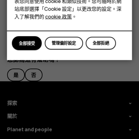
表您同意使用 cookie 和類似技術。您可隨時於網
配件
1.點選搜尋列。 2.在搜尋方塊中輸入搜尋單字。 3.點選
。
arrow_forward
站底部選擇「Cookie 設定」以更改您的設定。深
平板電腦
您也可以從建議的相符項目中選擇搜尋單字。
入了解我們的
cookie 政策
。
管理偏好設定
全部拒絕
全部接受
您認為這有幫助嗎？
是
否
探索
關於
Planet and people