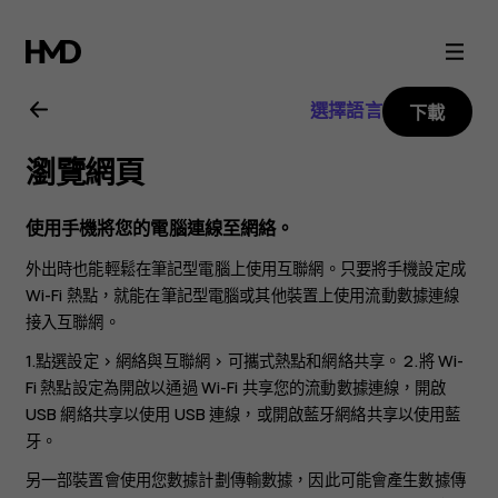
Nokia
3.2
選擇語言
下載
用
瀏覽網頁
戶
使用手機將您的電腦連線至網絡。
指
外出時也能輕鬆在筆記型電腦上使用互聯網。只要將手機設定成
Wi-Fi 熱點，就能在筆記型電腦或其他裝置上使用流動數據連線
南
接入互聯網。
1.點選
設定
>
網絡與互聯網
>
可攜式熱點和網絡共享
。 2.將
Wi-
Fi 熱點
設定為開啟以通過 Wi-Fi 共享您的流動數據連線，開啟
USB 網絡共享
以使用 USB 連線，或開啟
藍牙網絡共享
以使用藍
牙。
另一部裝置會使用您數據計劃傳輸數據，因此可能會產生數據傳