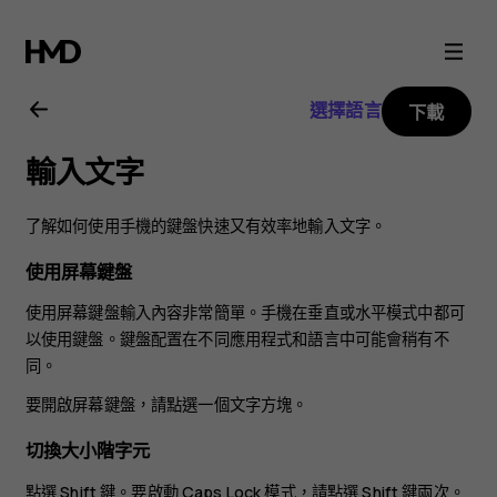
Nokia
3.2
選擇語言
下載
用
輸入文字
戶
了解如何使用手機的鍵盤快速又有效率地輸入文字。
指
使用屏幕鍵盤
南
使用屏幕鍵盤輸入內容非常簡單。手機在垂直或水平模式中都可
以使用鍵盤。鍵盤配置在不同應用程式和語言中可能會稍有不
同。
要開啟屏幕鍵盤，請點選一個文字方塊。
切換大小階字元
點選 Shift 鍵。要啟動 Caps Lock 模式，請點選 Shift 鍵兩次。