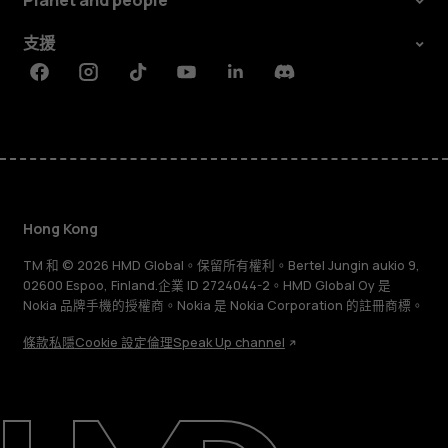
Planet and people
支援
Facebook
Instagram
Tiktok
Youtube
Linkedin
Discord
Hong Kong
TM 和 © 2026 HMD Global。保留所有權利。Bertel Jungin aukio 9,
02600 Espoo, Finland.企業 ID 2724044-2。HMD Global Oy 是
Nokia 品牌手機的授權商。Nokia 是 Nokia Corporation 的註冊商標。
條款
私隱
Cookie 設定
倫理
Speak Up channel
關於