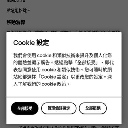
點選退格鍵。
移動游標
要編輯您剛輸入的文字，請點選文字，然後將游標拖曳到您要的
位置。
Cookie 設定
智慧型手機
使用鍵盤單字建議
我們會使用 cookie 和類似技術來提升及個人化您
功能型手機
的體驗並顯示廣告。透過點擊「全部接受」，即代
手機在您輸入內容時會提供單字建議，幫助您更快速、更準確地
完成輸入。部分語言可能不支援單字建議功能。
表您同意使用 cookie 和類似技術。您可隨時於網
配件
站底部選擇「Cookie 設定」以更改您的設定。深
當您開始輸入單字時，手機會建議可能的單字。當您想要的單字
平板電腦
入了解我們的
cookie 政策
。
顯示在建議列中時，請選擇該單字。要查看更多建議，請輕按並
按住建議的單字。
貼士：
如果建議的單字被標示為粗體，手機會自動使用它
管理偏好設定
全部拒絕
全部接受
來取代您輸入的單字。如果該單字並不正確，請點選並按
住它，即可看見幾個其他建議。
如果不要鍵盤在輸入期間提供單字建議，您可以關閉文字