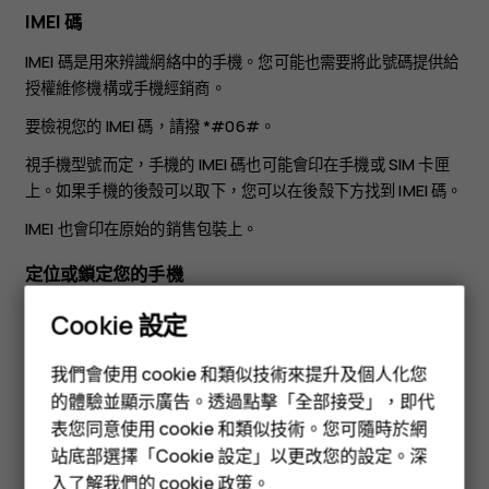
IMEI 碼
IMEI 碼是用來辨識網絡中的手機。您可能也需要將此號碼提供給
授權維修機構或手機經銷商。
要檢視您的 IMEI 碼，請撥
*#06#
。
視手機型號而定，手機的 IMEI 碼也可能會印在手機或 SIM 卡匣
上。如果手機的後殼可以取下，您可以在後殼下方找到 IMEI 碼。
IMEI 也會印在原始的銷售包裝上。
定位或鎖定您的手機
如果您的手機不幸遺失，而您剛好有登入 Google 帳戶，您可能
Cookie 設定
可以從遠端尋找、鎖定手機或清除手機的內容。在已與 Google
智慧型手機
帳戶關聯的手機上，尋找我的裝置預設是開啟的。
我們會使用 cookie 和類似技術來提升及個人化您
功能型手機
的體驗並顯示廣告。透過點擊「全部接受」，即代
要使用尋找我的裝置，您遺失的手機必須符合以下條件：
表您同意使用 cookie 和類似技術。您可隨時於網
配件
為已開啟狀態
站底部選擇「Cookie 設定」以更改您的設定。深
登入 Google 帳戶
入了解我們的
cookie 政策
。