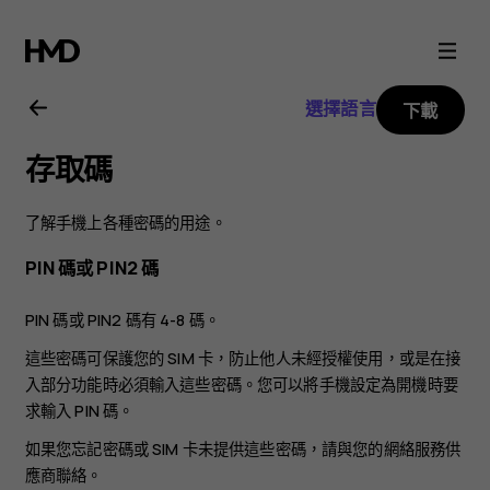
Nokia
3.2
選擇語言
下載
用
存取碼
戶
了解手機上各種密碼的用途。
指
PIN 碼或 PIN2 碼
南
PIN 碼或 PIN2 碼有 4-8 碼。
這些密碼可保護您的 SIM 卡，防止他人未經授權使用，或是在接
入部分功能時必須輸入這些密碼。您可以將手機設定為開機時要
求輸入 PIN 碼。
如果您忘記密碼或 SIM 卡未提供這些密碼，請與您的網絡服務供
應商聯絡。