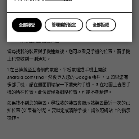
平板電腦
連接到行動數據或 Wi-Fi
在 Google Play 上可見
管理偏好設定
全部拒絕
全部接受
位置已開啟
尋找我的設備已開啟
當尋找我的裝置與手機連線後，您可以看見手機的位置，而手機
上也會收到一則通知。
1.在已連線至互聯網的電腦、平板電腦或手機上開啟
android.com/find，然後登入您的 Google 帳戶。 2.如果您有
多部手機，請在畫面頂端按一下遺失的手機。 3.在地圖上查看手
機的所在位置。此位置僅為概略位置，可能不夠精確。
如果找不到您的裝置，尋找我的裝置會顯示該裝置最近一次的已
知位置 (如果有的話)。要鎖定或清除手機，請依照網站上的指示
操作。