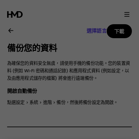
Nokia
3.2
選擇語言
下載
用
備份您的資料
戶
為確保您的資料安全無虞，請使用手機的備份功能。您的裝置資
指
料 (例如 Wi-Fi 密碼和通話記錄) 和應用程式資料 (例如設定，以
及由應用程式儲存的檔案) 將會進行遠端備份。
南
開啟自動備份
點選
設定
>
系統
>
進階
>
備份
，然後將備份設定為開啟。