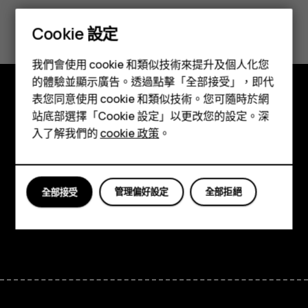
您認為這有幫助嗎？
Cookie 設定
智慧型手機
是
否
我們會使用 cookie 和類似技術來提升及個人化您
功能型手機
的體驗並顯示廣告。透過點擊「全部接受」，即代
表您同意使用 cookie 和類似技術。您可隨時於網
配件
探索
站底部選擇「Cookie 設定」以更改您的設定。深
平板電腦
入了解我們的
cookie 政策
。
關於
Planet and people
管理偏好設定
全部拒絕
全部接受
支援
Facebook
Instagram
Tiktok
Youtube
Linkedin
Discord