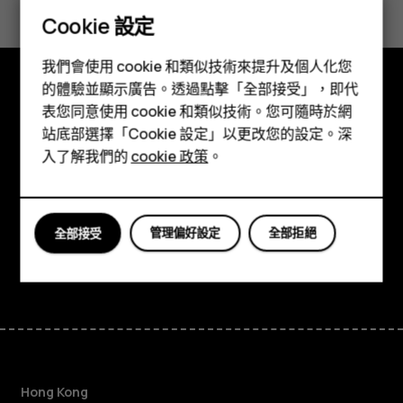
Cookie 設定
是
否
智慧型手機
我們會使用 cookie 和類似技術來提升及個人化您
功能型手機
的體驗並顯示廣告。透過點擊「全部接受」，即代
探索
表您同意使用 cookie 和類似技術。您可隨時於網
配件
站底部選擇「Cookie 設定」以更改您的設定。深
關於
平板電腦
入了解我們的
cookie 政策
。
Planet and people
支援
管理偏好設定
全部拒絕
全部接受
Facebook
Instagram
Tiktok
Youtube
Linkedin
Discord
Hong Kong