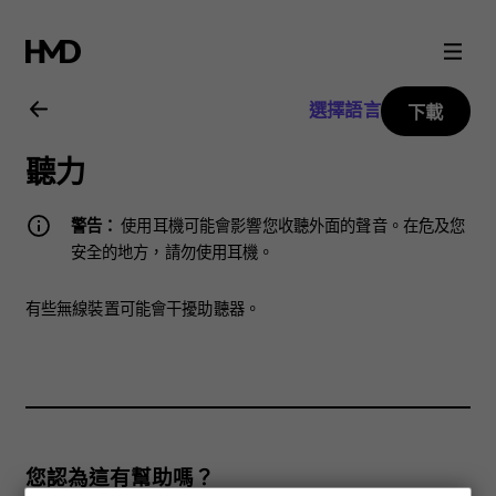
Nokia
3.2
選擇語言
下載
用
聽力
戶
警告：
使用耳機可能會影響您收聽外面的聲音。在危及您
指
安全的地方，請勿使用耳機。
南
有些無線裝置可能會干擾助聽器。
您認為這有幫助嗎？