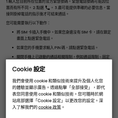
1.輸入您目前所在位置的官方緊急號碼。緊急電話號碼可能因位
置而有所不同。 2.點選
。 3.盡可能提供準確的必要信息。當
phone
接到掛掉電話的指示後才可結束通話。
您可能需要執行以下動作：
將 SIM 卡插入手機中。如果您身邊沒有 SIM 卡，請在鎖定
畫面上點選
緊急電話
。
如果您的手機要求輸入 PIN 碼，請點選
緊急電話
。
關閉手機上已啟動的通話相關限制，例如通話限制、固定
撥號或封閉用戶組。
Cookie 設定
如果流動網絡無法使用，但是您可以接入互聯網，您也可
智慧型手機
以嘗試撥打互聯網通話。
我們會使用 cookie 和類似技術來提升及個人化您
功能型手機
的體驗並顯示廣告。透過點擊「全部接受」，即代
表您同意使用 cookie 和類似技術。您可隨時於網
配件
站底部選擇「Cookie 設定」以更改您的設定。深
平板電腦
入了解我們的
cookie 政策
。