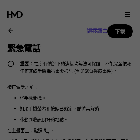
Nokia
3.2
選擇語言
下載
用
緊急電話
戶
重要：
在所有情況下的連接均無法可保證。不能完全依賴
指
任何無線手機進行重要通訊 (例如緊急醫療事件)。
南
撥打電話之前：
將手機開機。
如果手機螢幕和按鍵已鎖定，請將其解鎖。
移動到收訊良好的地點。
在主畫面上，點選
。
phone