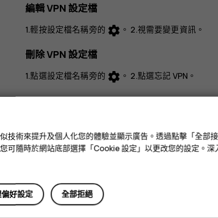
編輯 VPN 設定檔
settings
1.輕按設定檔名稱旁的
。 2.視需要變更資訊。
刪除 VPN 設定檔
settings
1.點選設定檔名稱旁的
。 2.點選
忘記 VPN
。
e 和類似技術來提升及個人化您的體驗並顯示廣告。透過點擊「全部
技術。您可隨時於網站底部選擇「Cookie 設定」以更改您的設定。
您認為這有幫助嗎？
是
否
理偏好設定
全部拒絕