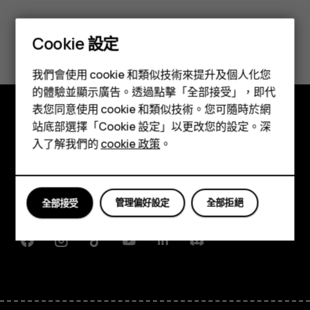
您認為這有幫助嗎？
Cookie 設定
智慧型手機
是
否
我們會使用 cookie 和類似技術來提升及個人化您
功能型手機
的體驗並顯示廣告。透過點擊「全部接受」，即代
表您同意使用 cookie 和類似技術。您可隨時於網
配件
站底部選擇「Cookie 設定」以更改您的設定。深
探索
平板電腦
入了解我們的
cookie 政策
。
關於
Planet and people
管理偏好設定
全部拒絕
全部接受
支援
Facebook
Instagram
Tiktok
Youtube
Linkedin
Discord