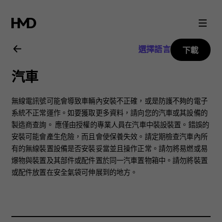
Nokia
3.2
選擇語言
下載
用
汽車
戶
無線電訊號可能會導致車輛內安裝不正確，或是防護不夠的電子
指
系統不正常運作。如要獲取更多資料，請向您的汽車或其設備的
製造商查詢。 應僅由授權的專業人員在汽車中裝設裝置。錯誤的
安裝可能會產生危險，而且會使保養失效。請定期檢查汽車內所
南
有的無線裝置設備是否安裝妥當並且操作正常。請勿將易燃或易
爆物與裝置及其部件或配件置於同一汽車置物箱中。請勿將裝置
或配件放置在安全氣袋可伸展到的地方。