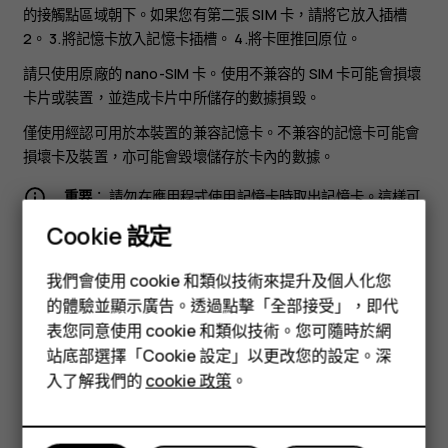
的接觸點區域朝下。如果您有第二張 SIM 卡，請將它放入插槽
2。 3.將記憶卡放入記憶卡插槽。 4.將卡匣推回原位。
請只使用原廠的 nano-SIM 卡。使用不兼容的 SIM 卡可能會損壞
卡片或裝置，並造成卡片中所儲存的數據損毀。
僅使用經認可用於本裝置的兼容記憶卡。不兼容的記憶卡可能會
損壞卡及裝置，亦可能會毀壞儲存於卡內的數據。
重要
： 請勿在應用程式使用記憶卡時取出記憶卡。這樣可
能會損壞記憶卡及裝置，亦可能會毀壞儲存於卡內的數
Cookie 設定
據。
智慧型手機
我們會使用 cookie 和類似技術來提升及個人化您
功能型手機
的體驗並顯示廣告。透過點擊「全部接受」，即代
表您同意使用 cookie 和類似技術。您可隨時於網
配件
站底部選擇「Cookie 設定」以更改您的設定。深
平板電腦
入了解我們的
cookie 政策
。
您認為這有幫助嗎？
是
否