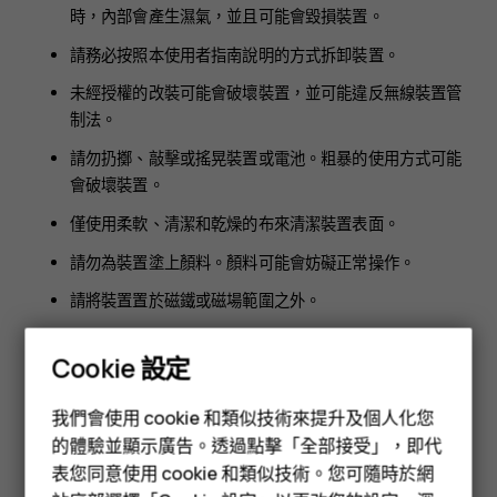
時，內部會產生濕氣，並且可能會毀損裝置。
請務必按照本使用者指南說明的方式拆卸裝置。
未經授權的改裝可能會破壞裝置，並可能違反無線裝置管
制法。
請勿扔擲、敲擊或搖晃裝置或電池。粗暴的使用方式可能
會破壞裝置。
僅使用柔軟、清潔和乾燥的布來清潔裝置表面。
請勿為裝置塗上顏料。顏料可能會妨礙正常操作。
請將裝置置於磁鐵或磁場範圍之外。
要維護重要數據的安全，至少將數據分別存放在兩個地
Cookie 設定
方，例如你的裝置、記憶卡或電腦上，或寫下重要資料。
智慧型手機
在長時間的使用下，你可能會感覺裝置輕微發熱。在大部分情況
我們會使用 cookie 和類似技術來提升及個人化您
功能型手機
下，這是正常的現象。為了避免過熱，裝置會自動降低速度、關
的體驗並顯示廣告。透過點擊「全部接受」，即代
閉應用程式、停止充電，並且在必要時自動關機。如果裝置運作
表您同意使用 cookie 和類似技術。您可隨時於網
配件
不正常，請洽詢就近的授權維修機構。