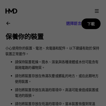
Nokia
3.2
選擇語言
下載
用
保養你的裝置
戶
小心使用你的裝置、電池、充電器和配件。以下建議有助於保持
指
裝置正常運作。
請保持裝置乾燥。雨水、濕氣與各種液體或水份可能含有
南
腐蝕電路的礦物質。
請勿將裝置存放在佈滿灰塵或髒亂的地方，或在此類地方
使用裝置。
請勿將裝置存放在高溫的環境中。高溫可能會造成裝置或
電池的毀損。
請勿將裝置存放在低溫的環境中。當本裝置恢復到常溫