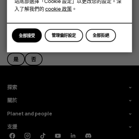
站底部選擇「Cookie 設定」以更改您的設定。深
平板電腦
入了解我們的
cookie 政策
。
管理偏好設定
全部拒絕
全部接受
您認為這有幫助嗎？
是
否
探索
關於
Planet and people
支援
Facebook
Instagram
Tiktok
Youtube
Linkedin
Discord