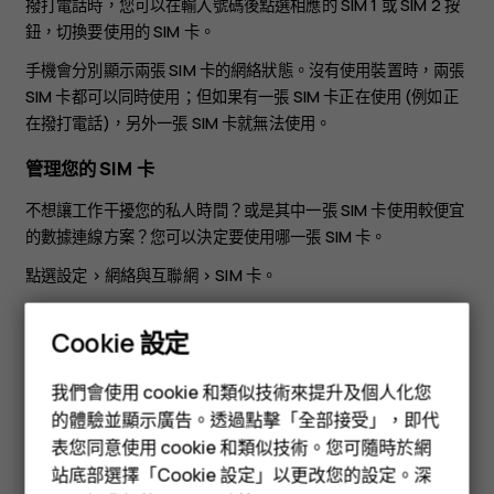
撥打電話時，您可以在輸入號碼後點選相應的 SIM 1 或 SIM 2 按
鈕，切換要使用的 SIM 卡。
手機會分別顯示兩張 SIM 卡的網絡狀態。沒有使用裝置時，兩張
SIM 卡都可以同時使用；但如果有一張 SIM 卡正在使用 (例如正
在撥打電話)，另外一張 SIM 卡就無法使用。
管理您的 SIM 卡
不想讓工作干擾您的私人時間？或是其中一張 SIM 卡使用較便宜
的數據連線方案？您可以決定要使用哪一張 SIM 卡。
點選
設定
>
網絡與互聯網
>
SIM 卡
。
重新命名 SIM 卡
Cookie 設定
智慧型手機
點選您要重新命名的 SIM 卡，然後輸入想要的名稱。
我們會使用 cookie 和類似技術來提升及個人化您
功能型手機
選擇要用於通話或數據連線的 SIM 卡
的體驗並顯示廣告。透過點擊「全部接受」，即代
表您同意使用 cookie 和類似技術。您可隨時於網
在
偏好的 SIM 卡
底下，點選您要變更的設定並選擇 SIM 卡。
配件
站底部選擇「Cookie 設定」以更改您的設定。深