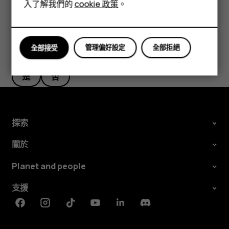
平板電腦
入了解我們的
cookie 政策
。
管理偏好設定
全部拒絕
全部接受
您認為這有幫助嗎？
是
否
探索
關於
Planet and people
支援
Facebook
Instagram
Tiktok
Youtube
Linkedin
Discord