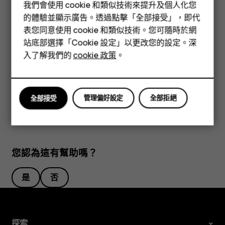
我們會使用 cookie 和類似技術來提升及個人化您
功能型手機
點選
Play 商店
>
>
我的應用程式和遊戲
，選擇您想要移除的
menu
的體驗並顯示廣告。透過點擊「全部接受」，即代
應用程式，然後點選
解除安裝
。
表您同意使用 cookie 和類似技術。您可隨時於網
配件
站底部選擇「Cookie 設定」以更改您的設定。深
通過 Google Play 取得音樂、電影或書籍
平板電腦
入了解我們的
cookie 政策
。
有了 Google Play，您可以存取無數歌曲、電影和書籍。
點選
音樂
、
電影
或
圖書
以獲取更多資訊。
管理偏好設定
全部拒絕
全部接受
您認為這有幫助嗎？
是
否
探索