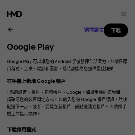
Nokia
3.2
選擇語言
下載
用
Google Play
戶
Google Play 可以讓您的 Android 手機發揮全部潛力，無論是應
指
用程式、音樂、電影和圖書，隨時都能為您提供最佳娛樂。
在手機上新增 Google 帳戶
南
1.點選
設定
>
帳戶
>
新增帳戶
>
Google
。如果手機向您詢問，
請確認您的裝置鎖定方式。 2.輸入您的 Google 帳戶認證，然後
點選
下一步
，或者，要建立新帳戶，請點選
建立帳戶
。 3.依照手
機上的指示操作。
下載應用程式