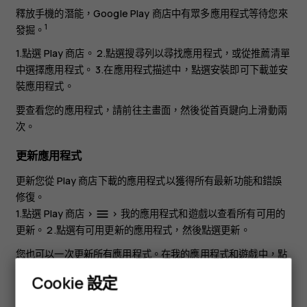
釋放手機的潛能，Google Play 商店中有眾多應用程式等待您來
1
發掘。
1.點選
Play 商店
。 2.點選搜尋列以尋找應用程式，或從推薦清單
中選擇應用程式。 3.在應用程式描述中，點選
安裝
即可下載並安
裝應用程式。
要查看您的應用程式，請前往主畫面，然後從首頁鍵向上滑動兩
次。
更新應用程式
更新您從
Play 商店
下載的應用程式以獲得所有最新功能和錯誤
修復。
1.點選
Play 商店
>
>
我的應用程式和遊戲
以查看所有可用的
menu
更新。 2.點選有可用更新的應用程式，然後點選
更新
。
您也可以一次更新所有應用程式。在
我的應用程式和遊戲
中，點
選
全部更新
。
Cookie 設定
智慧型手機
移除已下載的應用程式