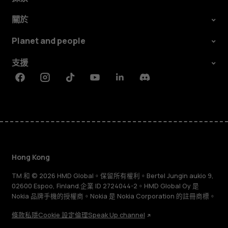
關於
Planet and people
支援
Facebook
Instagram
Tiktok
Youtube
Linkedin
Discord
Hong Kong
TM 和 © 2026 HMD Global。保留所有權利。Bertel Jungin aukio 9,
02600 Espoo, Finland.企業 ID 2724044-2。HMD Global Oy 是
Nokia 品牌手機的授權商。Nokia 是 Nokia Corporation 的註冊商標。
條款
私隱
Cookie 設定
倫理
Speak Up channel