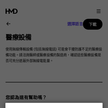
Nokia
3.2
選擇語言
下載
用
醫療設備
戶
使用無線傳輸設備 (包括無線電話) 可能會干擾防護不足的醫療設
指
備功能。請洽詢醫師或醫療設備的製造商，確認這些醫療設備是
否可充分遮蔽外部無線電能量。
南
您認為這有幫助嗎？