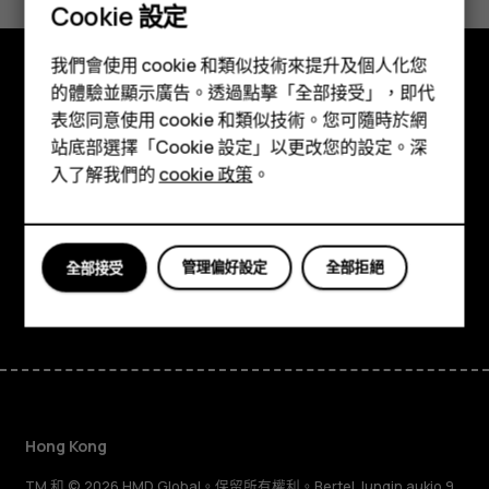
是
否
Cookie 設定
智慧型手機
我們會使用 cookie 和類似技術來提升及個人化您
功能型手機
的體驗並顯示廣告。透過點擊「全部接受」，即代
探索
表您同意使用 cookie 和類似技術。您可隨時於網
配件
站底部選擇「Cookie 設定」以更改您的設定。深
關於
平板電腦
入了解我們的
cookie 政策
。
Planet and people
支援
管理偏好設定
全部拒絕
全部接受
Facebook
Instagram
Tiktok
Youtube
Linkedin
Discord
Hong Kong
TM 和 © 2026 HMD Global。保留所有權利。Bertel Jungin aukio 9,