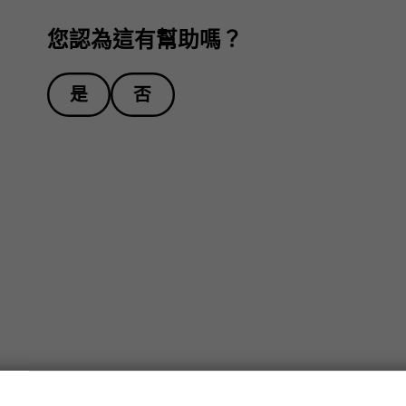
您認為這有幫助嗎？
是
否