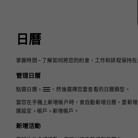
日曆
掌握時間 – 了解如何將您的約會、工作和排程保持
管理日曆
dehaze
點選
日曆
>
，然後選擇您要查看的日曆類型。
當您在手機上新增帳戶時，會自動新增日曆。要新增
選
設定
>
帳戶
>
新增帳戶
。
新增活動