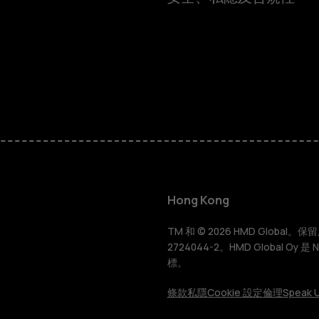
智慧型手機
功能型手機
Hong Kong
配件
TM 和 © 2026 HMD Global。保留所有
2724044-2。HMD Global Oy 是
標。
平板電腦
條款
私隱
Cookie 設定
倫理
Speak U