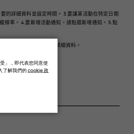
想要的詳細資料並設定時間。 3.要讓某活動在特定日期
複頻率。 4.要新增活動通知，請點選
新增通知
。 5.點
mode_edit
以及
，然後編輯所需的詳細資料。
接受」，即代表您同意使
深入了解我們的
cookie 政