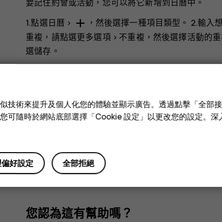
要記住約會或活動，您可以將它新增到日曆中。
add
1.點選
日曆
>
，然後選擇一種項目類型。 2.輸入
重複，請點選
更多選項
>
不重複
，然後選擇活動的重
選
儲存
。
貼士：
如要編輯活動，請輕按您所要的活動
e 和類似技術來提升及個人化您的體驗並顯示廣告。透過點擊「全部
刪除活動
技術。您可隨時於網站底部選擇「Cookie 設定」以更改您的設定。
more_vert
1.輕按活動。 2.輕按
>
刪除
。
理偏好設定
全部拒絕
您認為這有幫助嗎？