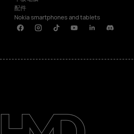
配件
Nokia smartphones and tablets
Facebook
Instagram
Tiktok
Youtube
Linkedin
Discord
關於
維修、循環再用、回收再造
支援
Hong Kong