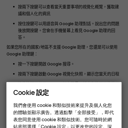
按兩下按鍵可以查看當天重要事項的視覺化概覽，獲取建
議和個人化的資訊
按住按鍵可以用語音與 Google 助理對話。說出您的問題
後放開按鍵。您會在手機螢幕上看見 Google 助理的回
答。
如果您所在的國家/地區不支援 Google 助理，您還是可以使用
Google 助理鍵：
按一下按鍵開啟 Google 搜尋。
按兩下按鍵啟動 Google 視覺化快照，顯示您當天的日程
按住按鍵可使用 Google 語音搜尋。說出您的問題後放開
Cookie 設定
按鍵。您會在手機螢幕上看見 Google 的回答。
智慧型手機
我們會使用 cookie 和類似技術來提升及個人化您
關閉 Google 助理鍵
功能型手機
的體驗並顯示廣告。透過點擊「全部接受」，即代
要關閉 Google 助理鍵，點選
設定
>
系統
>
手勢
>
輔助手勢
，然
表您同意使用 cookie 和類似技術。您可隨時於網
配件
後將
輔助手勢
設定為關閉。
站底部選擇「Cookie 設定」以更改您的設定。深