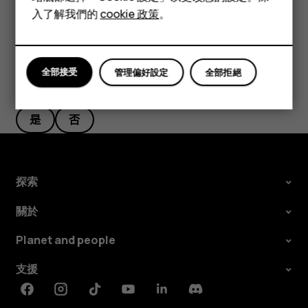
平板電腦
入了解我們的
cookie 政策
。
全部接受
管理偏好設定
全部拒絕
您認為這有幫助嗎？
是
否
探索
關於
Planet and people
支援
Facebook
Instagram
Tiktok
Youtube
Linkedin
Discord