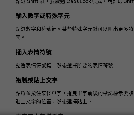
點選 Shift 鍵。要啟動 Caps Lock 模式，請點選 
輸入數字或特殊字元
點選數字和符號鍵。某些特殊字元鍵可以叫出更多符
元。
插入表情符號
點選表情符號鍵，然後選擇所要的表情符號。
複製或貼上文字
點選並按住某個單字，拖曳單字前後的標記標示要複
貼上文字的位置，然後選擇
貼上
。
在字元中新增重音
點選並按住字元，然後點選重音字元 (如果鍵盤可支