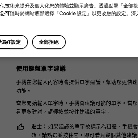
e 和類似技術來提升及個人化您的體驗並顯示廣告。透過點擊「全部
刪除字元
技術。您可隨時於網站底部選擇「Cookie 設定」以更改您的設定。
點選退格鍵。
移動游標
理偏好設定
全部拒絕
要編輯您剛輸入的文字，請點選文字，然後將游標拖
使用鍵盤單字建議
手機在您輸入內容時會提供單字建議，幫助您更快速
功能。
當您開始輸入單字時，手機會建議可能的單字。當您
看更多建議，請輕按並按住建議的單字。
貼士：
如果建議的單字被標示為粗體，手機會
確，請點選並按住它，即可看見幾個其他建議