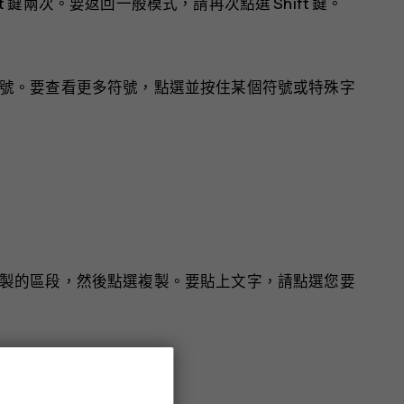
Shift 鍵兩次。要返回一般模式，請再次點選 Shift 鍵。
號。要查看更多符號，點選並按住某個符號或特殊字
製的區段，然後點選
複製
。要貼上文字，請點選您要
援)。