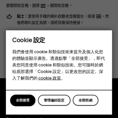
要關閉收音機，選擇
>
關閉收音機
。
貼士：
要使用手機的喇叭收聽收音機電台，請按
，然
後將
喇叭
設定為開。請將耳機保持連接。
Cookie 設定
智慧型手機
我們會使用 cookie 和類似技術來提升及個人化您
功能型手機
的體驗並顯示廣告。透過點擊「全部接受」，即代
您認為這有幫助嗎？
表您同意使用 cookie 和類似技術。您可隨時於網
配件
站底部選擇「Cookie 設定」以更改您的設定。深
是
否
平板電腦
入了解我們的
cookie 政策
。
探索
全部接受
管理偏好設定
全部拒絕
關於