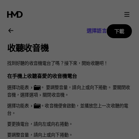
Nokia
3310
選擇語言
下載
3G
收聽收音機
用
找到好聽的收音機電台了嗎？接下來，開始收聽吧！
戶
在手機上收聽喜愛的收音機電台
指
選擇
功能表
>
。 要調整音量，請向上或向下捲動。 要關閉收
音機，選擇
選項
>
關閉收音機
。
南
選擇
功能表
>
。收音機便會啟動，並播放您上一次收聽的電
台。
要更換電台，請向左或向右捲動。
要調整音量，請向上或向下捲動。