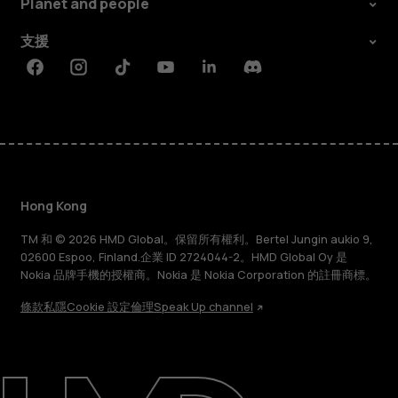
Planet and people
支援
Facebook
Instagram
Tiktok
Youtube
Linkedin
Discord
Hong Kong
TM 和 © 2026 HMD Global。保留所有權利。Bertel Jungin aukio 9,
02600 Espoo, Finland.企業 ID 2724044-2。HMD Global Oy 是
Nokia 品牌手機的授權商。Nokia 是 Nokia Corporation 的註冊商標。
條款
私隱
Cookie 設定
倫理
Speak Up channel
關於