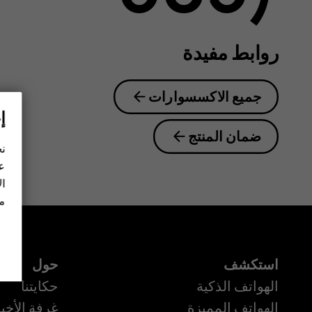
guide
روابط مفيدة
جميع الاكسسوارات
إ
ضمان المنتج
نح
عل
ال
مز
استكشف
حول
الهواتف الذكية
حكايتنا
الهواتف المميزة
غرفة الأخبا