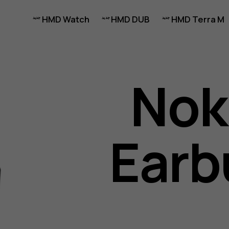
HMD Watch
HMD DUB
HMD Terra M
Nok
Earb