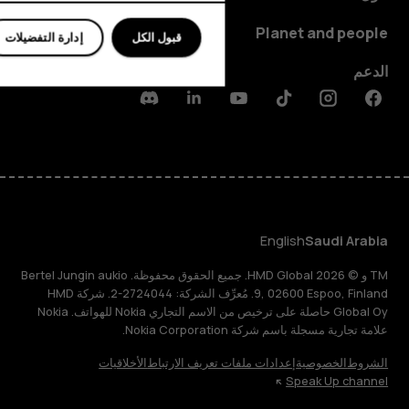
Planet and people
قبول الكل
إدارة التفضيلات
الدعم
Discord
Linkedin
Youtube
Tiktok
Instagram
Facebook
English
Saudi Arabia
TM و © 2026 HMD Global. جميع الحقوق محفوظة. Bertel Jungin aukio
9, 02600 Espoo, Finland. مُعرِّف الشركة: 2724044-2. شركة HMD
Global Oy حاصلة على ترخيص من الاسم التجاري Nokia للهواتف. Nokia
علامة تجارية مسجلة باسم شركة Nokia Corporation.
الشروط
الخصوصية
إعدادات ملفات تعريف الارتباط
الأخلاقيات
Speak Up channel