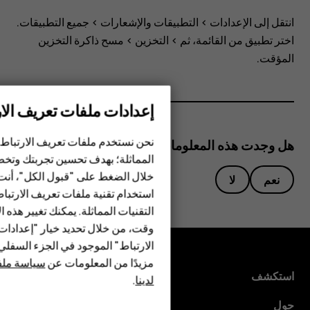
مُثبّت؟
انتقل إلى
الإعدادات
>
التطبيقات والإشعارات
>
جميع التطبيقات
.
اختر تطبيق من القائمة، ثم >
التخزين
>
مسح ذاكرة التخزين
المؤقت
.
إعدادات ملفات تعريف الار
الهواتف الذكية
نحن نستخدم ملفات تعريف الارتباط 
هل وجدت هذه المعلومات مفيدة؟
الهواتف المميزة
المماثلة؛ بهدف تحسين تجربتك وتخص
خلال الضغط على "قبول الكل"، أنت
نعم
لا
الأكسسوارات
استخدام تقنية ملفات تعريف الارتبا
HMD Terra M
التقنيات المماثلة. يمكنك تغيير هذه 
وقت، من خلال تحديد خيار "إعدادا
HMD DUB
الارتباط" الموجود في الجزء السفل
مزيدًا من المعلومات عن
سياسة ملفا
HMD Watch
استكشف
لدينا
.
للأعمال
حول