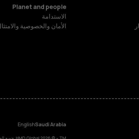
Planet and people
الاستدامة
ر
الأمان والخصوصية والامتثا
الهواتف الذكية
الهواتف المميز
الأكسسوارات
HMD Terra M
HMD DUB
English
Saudi Arabia