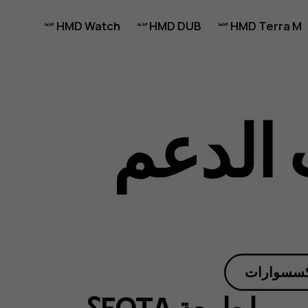
HMD Watch
HMD DUB
HMD Terra M
الدعم
كسسوارات
ما طبيعة FOTA؟