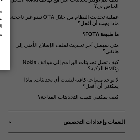
الخاص بي؟
نح
عملية تحديث النظام من خلال OTA تبدو غير ناجحة.
عل
ماذا يجب أن أفعل؟
ال
ما طبيعة FOTA؟
مز
متى سيصل آخر تحديث لملف الإصلاح الأمني إلى
هاتفي؟
كيف تصل تحديثات البرامج إلى هواتف Nokia
وHMD الذكية؟
لا توجد مساحة كافية لتثبيت أي تحديثات. ماذا
يمكنني أن أفعل؟
كيف يمكنني تثبيت التحديثات المتاحة؟
النغمات وإعدادات التخصيص