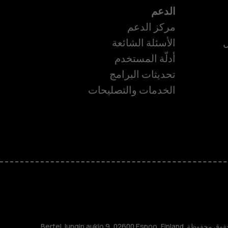
الدعم
مركز الدعم
ل
الأسئلة الشائعة
أدلّة المستخدم
تحديثات البرامج
ة
الخدمات والتصليحات
TM و © 2026 HMD Global. جميع الحقوق محفوظة. Bertel Jungin aukio 9, 02600 Espoo, Finland.