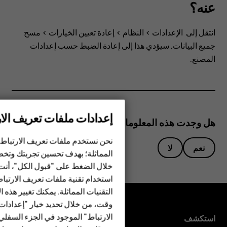
ومسح
عنه؟
جميع
انتقل إلى
الإعدادات
>
النظام
>
إعادة تعيين الخيارات
>
مسح
جميع البيانات
. سيؤدي هذا إلى إعادة الضبط حسب إعدادات
البيانات
المصنع.
عنه؟
إعدادات ملفات تعريف الار
هل وجدت هذه المعلومات مفيدة؟
الهواتف الذكية
نحن نستخدم ملفات تعريف الارتباط 
الهواتف المميزة
نعم
لا
المماثلة؛ بهدف تحسين تجربتك وتخص
خلال الضغط على "قبول الكل"، أنت
الأكسسوارات
استخدام تقنية ملفات تعريف الارتبا
HMD Terra M
التقنيات المماثلة. يمكنك تغيير هذه 
وقت، من خلال تحديد خيار "إعدادا
HMD DUB
الارتباط" الموجود في الجزء السفل
استكشف