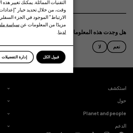
HMD Terra M
التقنيات المماثلة. يمكنك تغيير هذه 
وقت، من خلال تحديد خيار "إعدادا
HMD DUB
الارتباط" الموجود في الجزء السفل
مزيدًا من المعلومات عن
سياسة ملفا
HMD Watch
هل وجدت هذه المعلومات مفيدة؟
لدينا
.
للأعمال
نعم
لا
قبول الكل
إدارة التفضيلات
استكشف
حول
Planet and people
الدعم