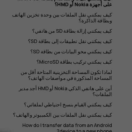
أجهزة
على أجهزة Nokia أو HMD؟
كيف يمكنني نقل الملفات بين وحدة تخزين الهاتف
وبطاقة الذاكرة؟
Nokia
كيف يمكنني إزالة بطاقة SD من هاتفي؟
كيف يمكنني نقل تطبيقات إلى بطاقة SD؟
كيف يمكنني محو البيانات من بطاقة SD؟
أو
كيف يمكنني تركيب بطاقة MicroSD؟
لماذا تكون المساحة التخزينية المتاحة أقل من
المساحة المذكورة في مواصفات الهاتف؟
HMD؟
أين على هاتفي الذكي Nokia أو HMD أجد مدير
الملفات؟
كيف يمكنني القيام بنسخ احتياطي لملفاتي؟
كيف يمكنني نقل الملفات بين الكمبيوتر والهاتف؟
How do I transfer data from an Android
device to a new phone?