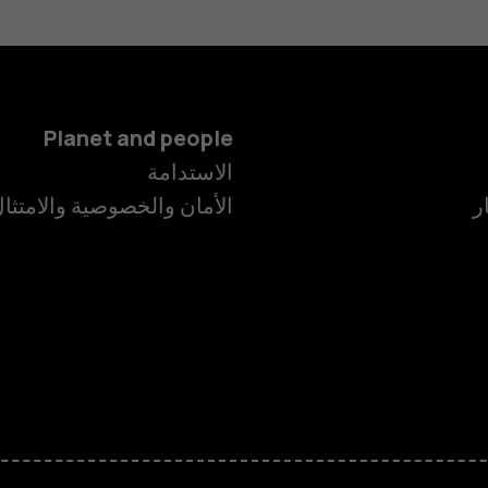
Planet and people
الاستدامة
ر
الأمان والخصوصية والامتثا
الهواتف الذكية
الهواتف المميز
الأكسسوارات
HMD Terra M