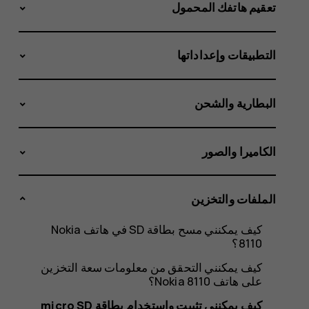
بطاقة
تعقيم هاتفك المحمول
التطبيقات وإعداداتها
micro
البطارية والشحن
SD
الكاميرا والصور
الملفات والتخزين
على
كيف يمكنني مسح بطاقة SD في هاتف Nokia
8110؟
كيف يمكنني التحقق من معلومات سعة التخزين
على هاتف Nokia 8110؟
كيف يمكنني تثبيت واستخدام بطاقة micro SD