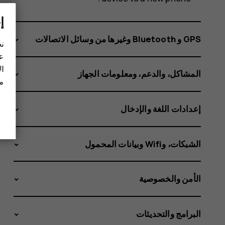
إ
GPS و Bluetooth وغيرها من وسائل الاتصالات
نح
عل
ال
المشاكل، والدعم، ومعلومات الجهاز
مز
إعدادات اللغة والإدخال
الشبكات، وWifi وبيانات المحمول
الأمن والخصوصية
البرامج والتحديثات