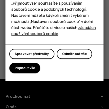
Chytré telefony
„Přijmout vše“ souhlasíte s používáním
souborů cookie a podobných technologií.
Odstranění události
Tlačítkové telefony
Nastavení můžete kdykoli změnit výběrem
Klepněte na událost.
možnosti „Nastavení souborů cookie“ v dolní
Tablety
části webu. Přečtěte si více o našich
zásadách
Klepněte na
>
Odstranit
.
more_vert
používání souborů cookie
.
Spravovat předvolby
Odmítnout vše
Pomohlo vám to?
Přijmout vše
Ano
Ne
Prozkoumat
O nás