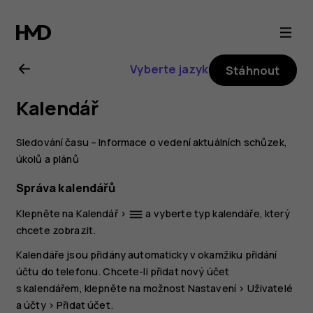
Uživatelská
příručka
Vyberte jazyk
Stáhnout
k telefonu
Kalendář
Nokia 6.2
Sledování času – Informace o vedení aktuálních schůzek,
úkolů a plánů
Správa kalendářů
Klepněte na
Kalendář
>
a vyberte typ kalendáře, který
dehaze
chcete zobrazit.
Kalendáře jsou přidány automaticky v okamžiku přidání
účtu do telefonu. Chcete-li přidat nový účet
s kalendářem, klepněte na možnost
Nastavení
>
Uživatelé
a účty
>
Přidat účet
.