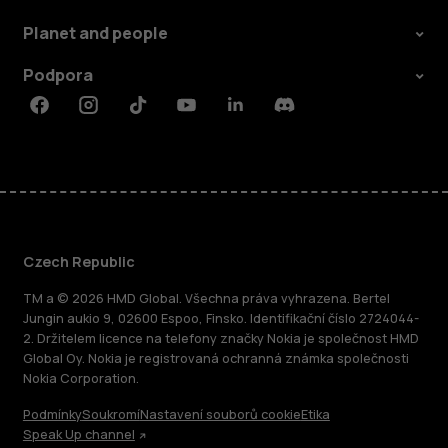
Planet and people
Podpora
Facebook
Instagram
Tiktok
Youtube
Linkedin
Discord
Czech Republic
TM a © 2026 HMD Global. Všechna práva vyhrazena. Bertel
Jungin aukio 9, 02600 Espoo, Finsko. Identifikační číslo 2724044-
2. Držitelem licence na telefony značky Nokia je společnost HMD
Global Oy. Nokia je registrovaná ochranná známka společnosti
Nokia Corporation.
Podmínky
Soukromí
Nastavení souborů cookie
Etika
Speak Up channel