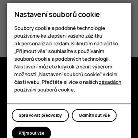
Nastavení souborů cookie
Soubory cookie a podobné technologie
Pomohlo vám to?
používáme ke zlepšení vašeho zážitku
a k personalizaci reklam. Kliknutím na tlačítko
Chytré telefony
Ano
Ne
„Přijmout vše“ souhlasíte s používáním
souborů cookie a podobných technologií.
Tlačítkové telefony
Nastavení můžete kdykoli změnit výběrem
možnosti „Nastavení souborů cookie“ v dolní
Tablety
Prozkoumat
části webu. Přečtěte si více o našich
zásadách
používání souborů cookie
.
O nás
Planet and people
Spravovat předvolby
Odmítnout vše
Podpora
Facebook
Instagram
Tiktok
Youtube
Linkedin
Discord
Přijmout vše