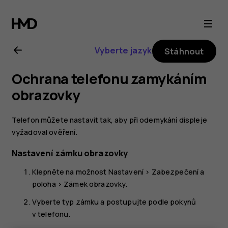
Uživatelská
příručka
Vyberte jazyk
Stáhnout
k telefonu
Ochrana telefonu zamykáním
Nokia 6.2
obrazovky
Telefon můžete nastavit tak, aby při odemykání displeje
vyžadoval ověření.
Nastavení zámku obrazovky
Klepněte na možnost
Nastavení
>
Zabezpečení a
poloha
>
Zámek obrazovky
.
Vyberte typ zámku a postupujte podle pokynů
v telefonu.