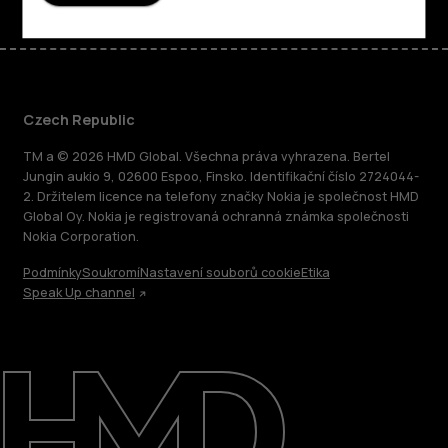
Czech Republic
TM a © 2026 HMD Global. Všechna práva vyhrazena. Bertel
Jungin aukio 9, 02600 Espoo, Finsko. Identifikační číslo 2724044-
2. Držitelem licence na telefony značky Nokia je společnost HMD
Global Oy. Nokia je registrovaná ochranná známka společnosti
Nokia Corporation.
Podmínky
Soukromí
Nastavení souborů cookie
Etika
Speak Up channel
O nás
Oprava, opětovné použití, recyklace
Podpora