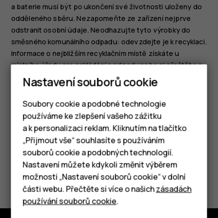
a baterie musí být po ukončení své životnosti uloženy do
odděleného sběru. Nezapomeňte ze zařízení nejprve
odstranit osobní údaje. Neodhazujte tyto výrobky do
směsného komunálního odpadu: odevzdejte je k recyklaci.
Informace o nejbližším recyklačním místě získáte u
místního úřadu pro nakládání s odpady nebo si přečtěte o
programu zpětného odběru společnosti HMD a jeho
Nastavení souborů cookie
dostupnosti ve vaší zemi na adrese
www.hmd.com/phones/support/topics/recycle
.
Soubory cookie a podobné technologie
používáme ke zlepšení vašeho zážitku
a k personalizaci reklam. Kliknutím na tlačítko
Chytré telefony
„Přijmout vše“ souhlasíte s používáním
souborů cookie a podobných technologií.
Tlačítkové telefony
Nastavení můžete kdykoli změnit výběrem
Pomohlo vám to?
možnosti „Nastavení souborů cookie“ v dolní
Tablety
části webu. Přečtěte si více o našich
zásadách
Ano
Ne
používání souborů cookie
.