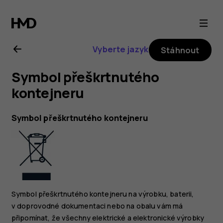
Uživatelská
příručka
Vyberte jazyk
Stáhnout
k telefonu
Symbol přeškrtnutého
Nokia 6.2
kontejneru
Symbol přeškrtnutého kontejneru
Symbol přeškrtnutého kontejneru na výrobku, baterii,
v doprovodné dokumentaci nebo na obalu vám má
připomínat, že všechny elektrické a elektronické výrobky