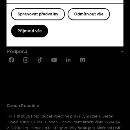
Prozkoumat
Spravovat předvolby
Odmítnout vše
O nás
Přijmout vše
Planet and people
Podpora
Facebook
Instagram
Tiktok
Youtube
Linkedin
Discord
Czech Republic
TM a © 2026 HMD Global. Všechna práva vyhrazena. Bertel
Jungin aukio 9, 02600 Espoo, Finsko. Identifikační číslo 2724044-
2. Držitelem licence na telefony značky Nokia je společnost HMD