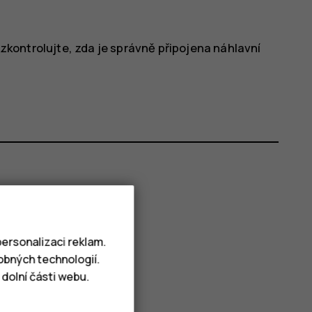
zkontrolujte, zda je správně připojena náhlavní
ersonalizaci reklam.
obných technologií.
dolní části webu.