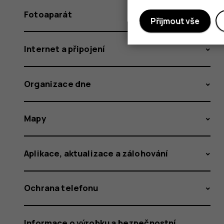
Fotoaparát
Přijmout vše
Internet a připojení
Organizace dne
Mapy
Aplikace, aktualizace a zálohování
Ochrana telefonu
Informace o výrobku a bezpečnostní