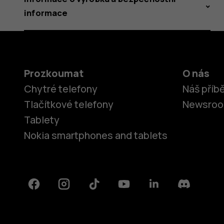
informace
Prozkoumat
O nás
Chytré telefony
Náš příb
Tlačítkové telefony
Newsro
Tablety
Nokia smartphones and tablets
Facebook
Instagram
Tiktok
Youtube
Linkedin
Discord