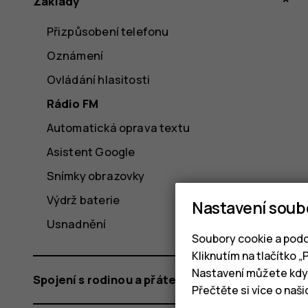
Základy
Přizpůsobení telefonu
Oznámení
Ovládání hlasitosti
Rádio FM
Automatická oprava textu
Asistent Google
Snímky obrazovky
Výdrž baterie
Nastavení soub
Usnadnění
Soubory cookie a podo
Kliknutím na tlačítko 
Nastavení můžete kdyk
Spojení s rodinou a přáteli
Přečtěte si více o naš