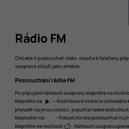
Rádio FM
Chcete‑li poslouchat rádio, musíte k telefonu přip
souprava slouží jako anténa.
Poslouchání rádia FM
Po připojení náhlavní soupravy klepněte na možn
play_arrow
klepněte na
. – Rozhlasové stanice vyhledáte
přeladit na jinou stanici, posuňte řádek kmitočtu 
klepnutím na
. – Pokud chcete poslouchat roz
klepněte na možnost
. Náhlavní soupravu pone