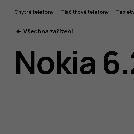
Uživatel
Chytré telefony
Tlačítkové telefony
Tablet
Všechna zařízení
příručka
Nokia 6.
k telefon
Nokia 6.2