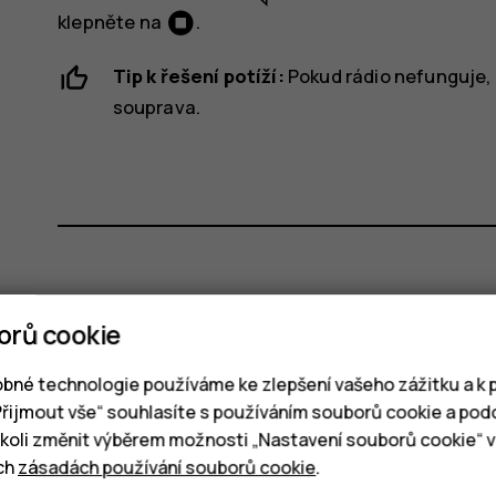
klepněte na
.
Tip k řešení potíží:
Pokud rádio nefunguje, 
souprava.
Pomohlo vám to?
orů cookie
Ano
Ne
bné technologie používáme ke zlepšení vašeho zážitku a k p
„Přijmout vše“ souhlasíte s používáním souborů cookie a pod
oli změnit výběrem možnosti „Nastavení souborů cookie“ v 
ich
zásadách používání souborů cookie
.