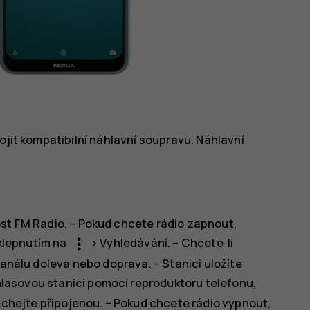
ojit kompatibilní náhlavní soupravu. Náhlavní
ost
FM Radio
. – Pokud chcete rádio zapnout,
more_vert
 klepnutím na
>
Vyhledávání
. – Chcete‑li
kanálu doleva nebo doprava. – Stanici uložíte
hlasovou stanici pomocí reproduktoru telefonu,
chejte připojenou. – Pokud chcete rádio vypnout,