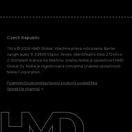
Czech Republic
TM a © 2026 HMD Global. Všechna práva vyhrazena. Bertel
Jungin aukio 9, 02600 Espoo, Finsko. Identifikační číslo 2724044-
2. Držitelem licence na telefony značky Nokia je společnost HMD
Global Oy. Nokia je registrovaná ochranná známka společnosti
Nokia Corporation.
Podmínky
Soukromí
Nastavení souborů cookie
Etika
Speak Up channel
O nás
Oprava, opětovné použití, recyklace
Podpora