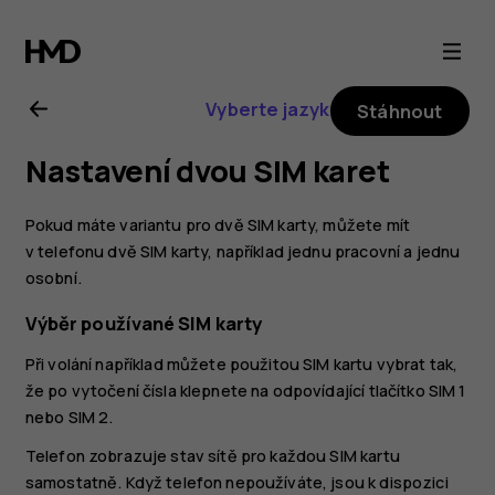
Uživatelská
příručka
Vyberte jazyk
Stáhnout
k telefonu
Nastavení dvou SIM karet
Nokia 6.2
Pokud máte variantu pro dvě SIM karty, můžete mít
v telefonu dvě SIM karty, například jednu pracovní a jednu
osobní.
Výběr používané SIM karty
Při volání například můžete použitou SIM kartu vybrat tak,
že po vytočení čísla klepnete na odpovídající tlačítko SIM 1
nebo SIM 2.
Telefon zobrazuje stav sítě pro každou SIM kartu
samostatně. Když telefon nepoužíváte, jsou k dispozici