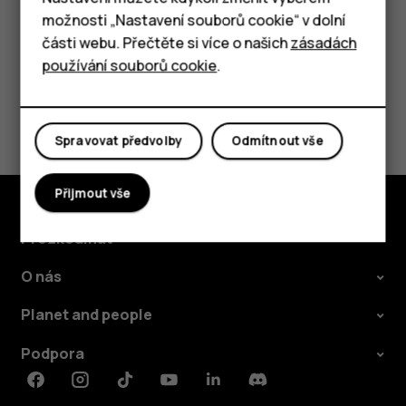
možnosti „Nastavení souborů cookie“ v dolní
Tablety
části webu. Přečtěte si více o našich
zásadách
používání souborů cookie
.
Pomohlo vám to?
Spravovat předvolby
Odmítnout vše
Ano
Ne
Přijmout vše
Prozkoumat
O nás
Planet and people
Podpora
Facebook
Instagram
Tiktok
Youtube
Linkedin
Discord