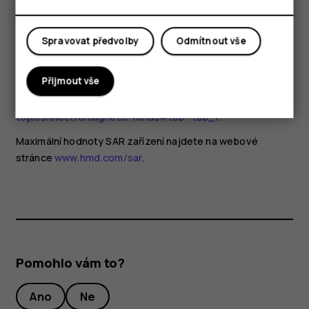
mobilních zařízení potřebu žádných speciálních opatření.
Pokud byste chtěli své vystavení rádiovým vlnám snížit,
doporučuje omezit používání takových zařízení nebo
Spravovat předvolby
Odmítnout vše
používat sadu hands-free, díky které udržíte zařízení ve
větší vzdálenosti od hlavy a těla. Další informace a
Přijmout vše
vysvětlení a diskuse o vystavení RF naleznete na
webových stránkách WHO na adrese
www.who.int/health-
topics/electromagnetic-fields#tab=tab_1
.
Maximální hodnoty SAR zařízení najdete na webové
stránce
www.hmd.com/sar
.
Pomohlo vám to?
Ano
Ne