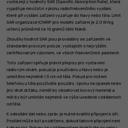
vycházejí z hodnoty SAR (Specific Absorption Rate), která
vyjadřuje množství výkonu rádiofrekvenčního vysílání,
které při vysílání zařízení vyzařuje do hlavy nebo těla. Limit
SAR organizace ICNIRP pro mobilní zařízení je 2,0 W/kg
určený průměrně na 10 gramů tělní tkáně.
Zkoušky hodnot SAR jsou prováděny se zařízením ve
standardní provozní poloze, vysílajícím s nejvyšším
certifikovaným výkonem, ve všech frekvenčních pásmech.
Toto zařízení splňuje právní přepisy pro vystavení
rádiovým vlnám, pokud je používáno u hlavy nebo je
umístěno nejméně 1,5 cm od těla. Pokud pro nošení
telefonu u těla používáte pouzdro, sponu na opasek nebo
jiný druh držáku, neměl by obsahovat kovový materiál a
měl by být umístěn nejméně ve výše uvedené vzdálenosti
od těla.
K odesílání dat nebo zpráv je nutné kvalitní připojení k síti.
Posílání může být pozdrženo, dokud takové připojení není
k dispozici. Pokyny ke vzdálenostem dodržujte po celou