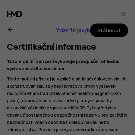
Uživatelská
příručka
Vyberte jazyk
Stáhnout
k telefonu
Certifikační informace
Nokia 6.2
Toto mobilní zařízení vyhovuje předpisům ohledně
vystavení rádiovým vlnám.
Tento mobilní přístroj je vysílač a přijímač rádiových vln. Je
zkonstruován tak, aby nepřekračoval limity vystavení
rádiovým vlnám (radiofrekvenčním elektromagnetickým
polím), doporučené mezinárodně platnými pravidly
nezávislé vědecké organizace ICNIRP. Tyto předpisy
obsahují dostatečnou bezpečnostní rezervu pro zajištění
bezpečnosti všech osob bez ohledu na věk nebo
zdravotní stav. Pravidla pro vystavení rádiovým vlnám