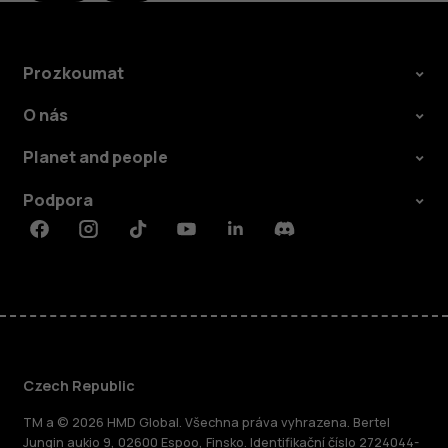
Prozkoumat
O nás
Planet and people
Podpora
Facebook
Instagram
Tiktok
Youtube
Linkedin
Discord
Czech Republic
TM a © 2026 HMD Global. Všechna práva vyhrazena. Bertel
Jungin aukio 9, 02600 Espoo, Finsko. Identifikační číslo 2724044-