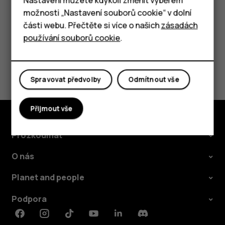
Tlačítkové telefony
možnosti „Nastavení souborů cookie“ v dolní
Tablety
části webu. Přečtěte si více o našich
zásadách
používání souborů cookie
.
Pomohlo vám to?
Spravovat předvolby
Odmítnout vše
Ano
Ne
Přijmout vše
Prozkoumat
O nás
Planet and people
Podpora
Facebook
Instagram
Tiktok
Youtube
Linkedin
Discord