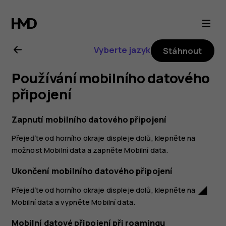
Uživatelská
příručka
Vyberte jazyk
Stáhnout
k telefonu
Používání mobilního datového
Nokia 6.2
připojení
Zapnutí mobilního datového připojení
Přejeďte od horního okraje displeje dolů, klepněte na
možnost
Mobilní data a zapněte
Mobilní data
.
Ukončení mobilního datového připojení
Přejeďte od horního okraje displeje dolů, klepněte na
network_cell
Mobilní data
a vypněte
Mobilní data
.
Mobilní datové připojení při roamingu