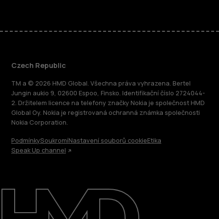
Czech Republic
TM a © 2026 HMD Global. Všechna práva vyhrazena. Bertel
Jungin aukio 9, 02600 Espoo, Finsko. Identifikační číslo 2724044-
2. Držitelem licence na telefony značky Nokia je společnost HMD
Global Oy. Nokia je registrovaná ochranná známka společnosti
Nokia Corporation.
Podmínky
Soukromí
Nastavení souborů cookie
Etika
Speak Up channel
O nás
Oprava, opětovné použití, recyklace
Podpora