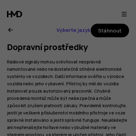
Uživatelská
příručka
Vyberte jazyk
Stáhnout
k telefonu
Dopravní prostředky
Nokia 6.2
Rádiové signály mohou ovlivňovat nesprávně
namontované nebo nedostatečně stíněné elektronické
systémy ve vozidlech. Další informace ověřte u výrobce
vozidla nebo jeho vybavení. Přístroj by měl do vozidla
instalovat pouze autorizovaný pracovník. Chybně
provedená montáž může být nebezpečná a může
způsobit zrušení platnosti záruky. Pravidelně kontrolujte,
jestli je veškeré příslušenství mobilního přístroje ve voze
správně instalováno a jestli správně funguje. Neukládejte
ani nepřenášejte hořlavé nebo výbušné materiály ve
stejném prostoru, ve kterém je uložen přístroj, jeho části