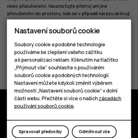
nebo příslušenství. Neumisťujte přístroj ani jiné
příslušenství do prostoru, kde se v případě nárazu aktivují
airbagy.
Nastavení souborů cookie
Soubory cookie a podobné technologie
používáme ke zlepšení vašeho zážitku
a k personalizaci reklam. Kliknutím na tlačítko
Chytré telefony
Pomohlo vám to?
„Přijmout vše“ souhlasíte s používáním
souborů cookie a podobných technologií.
Tlačítkové telefony
Nastavení můžete kdykoli změnit výběrem
Ano
Ne
možnosti „Nastavení souborů cookie“ v dolní
Tablety
části webu. Přečtěte si více o našich
zásadách
používání souborů cookie
.
Prozkoumat
O nás
Spravovat předvolby
Odmítnout vše
Planet and people