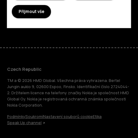
Podpora
Přijmout vše
Facebook
Instagram
Tiktok
Youtube
Linkedin
Discord
Czech Republic
TM a © 2026 HMD Global. Všechna práva vyhrazena. Bertel
Jungin aukio 9, 02600 Espoo, Finsko. Identifikační číslo 2724044-
2. Držitelem licence na telefony značky Nokia je společnost HMD
Global Oy. Nokia je registrovaná ochranná známka společnosti
Nokia Corporation.
Podmínky
Soukromí
Nastavení souborů cookie
Etika
Speak Up channel