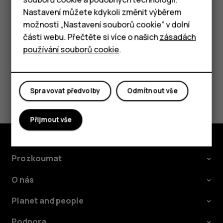
může být zpoplatněn. Některé funkce mohou být
Tlačítkové telefony
Nastavení můžete kdykoli změnit výběrem
dostupné v rámci předplatného.
možnosti „Nastavení souborů cookie“ v dolní
Tablety
části webu. Přečtěte si více o našich
zásadách
používání souborů cookie
.
Pomohlo vám to?
Spravovat předvolby
Odmítnout vše
Ano
Ne
Přijmout vše
Prozkoumat
O nás
Planet and people
Podpora