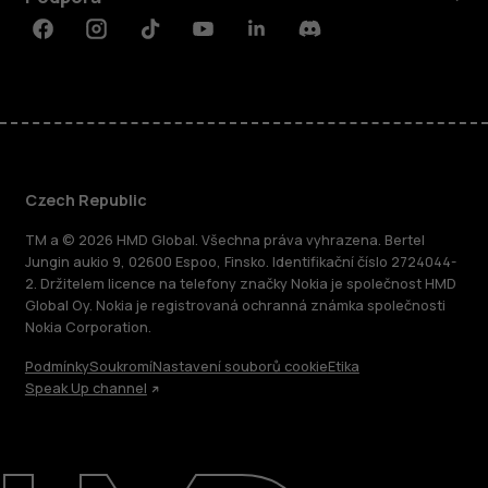
Facebook
Instagram
Tiktok
Youtube
Linkedin
Discord
Czech Republic
TM a © 2026 HMD Global. Všechna práva vyhrazena. Bertel
Jungin aukio 9, 02600 Espoo, Finsko. Identifikační číslo 2724044-
2. Držitelem licence na telefony značky Nokia je společnost HMD
Global Oy. Nokia je registrovaná ochranná známka společnosti
Nokia Corporation.
Podmínky
Soukromí
Nastavení souborů cookie
Etika
Speak Up channel
O nás