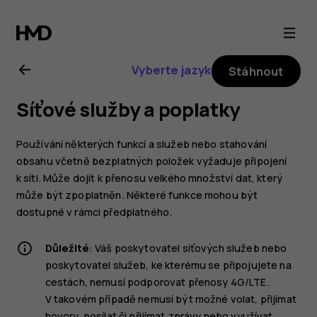
Uživatelská
příručka
Vyberte jazyk
Stáhnout
k telefonu
Síťové služby a poplatky
Nokia 6.2
Používání některých funkcí a služeb nebo stahování
obsahu včetně bezplatných položek vyžaduje připojení
k síti. Může dojít k přenosu velkého množství dat, který
může být zpoplatněn. Některé funkce mohou být
dostupné v rámci předplatného.
Důležité
: Váš poskytovatel síťových služeb nebo
poskytovatel služeb, ke kterému se připojujete na
cestách, nemusí podporovat přenosy 4G/LTE.
V takovém případě nemusí být možné volat, přijímat
hovory, posílat či přijímat zprávy nebo využívat