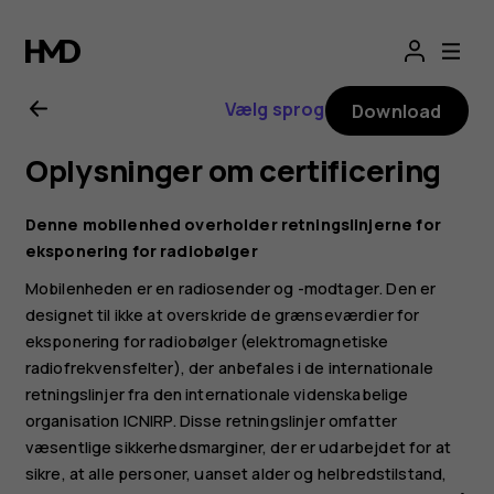
Brugervejledning
til
Vælg sprog
Download
Nokia
Oplysninger om certificering
225
Denne mobilenhed overholder retningslinjerne for
4G
eksponering for radiobølger
Mobilenheden er en radiosender og -modtager. Den er
(2024)
designet til ikke at overskride de grænseværdier for
eksponering for radiobølger (elektromagnetiske
radiofrekvensfelter), der anbefales i de internationale
retningslinjer fra den internationale videnskabelige
organisation ICNIRP. Disse retningslinjer omfatter
væsentlige sikkerhedsmarginer, der er udarbejdet for at
sikre, at alle personer, uanset alder og helbredstilstand,