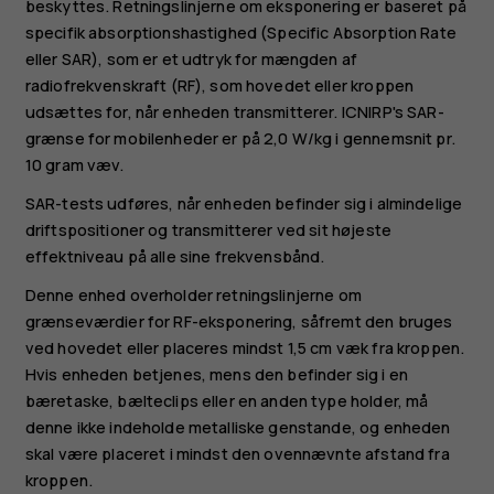
beskyttes. Retningslinjerne om eksponering er baseret på
specifik absorptionshastighed (Specific Absorption Rate
eller SAR), som er et udtryk for mængden af
radiofrekvenskraft (RF), som hovedet eller kroppen
udsættes for, når enheden transmitterer. ICNIRP's SAR-
grænse for mobilenheder er på 2,0 W/kg i gennemsnit pr.
10 gram væv.
SAR-tests udføres, når enheden befinder sig i almindelige
driftspositioner og transmitterer ved sit højeste
effektniveau på alle sine frekvensbånd.
Denne enhed overholder retningslinjerne om
grænseværdier for RF-eksponering, såfremt den bruges
ved hovedet eller placeres mindst 1,5 cm væk fra kroppen.
Hvis enheden betjenes, mens den befinder sig i en
bæretaske, bælteclips eller en anden type holder, må
denne ikke indeholde metalliske genstande, og enheden
skal være placeret i mindst den ovennævnte afstand fra
kroppen.