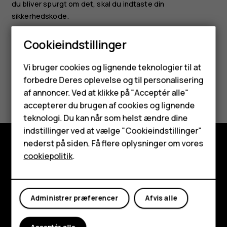
du bliver spurgt om det, skal du indtaste din
sikkerhedskode.
Cookieindstillinger
Smartphones
Vi bruger cookies og lignende teknologier til at
forbedre Deres oplevelse og til personalisering
Feature-telefoner
Synes du, dette var nyttigt?
af annoncer. Ved at klikke på "Acceptér alle"
Tilbehør
accepterer du brugen af cookies og lignende
Ja
Nej
teknologi. Du kan når som helst ændre dine
HMD Terra M
indstillinger ved at vælge "Cookieindstillinger"
nederst på siden. Få flere oplysninger om vores
Tablets
cookiepolitik
.
Udforsk
Min konto
Om
Administrer præferencer
Afvis alle
Planet and people
Support