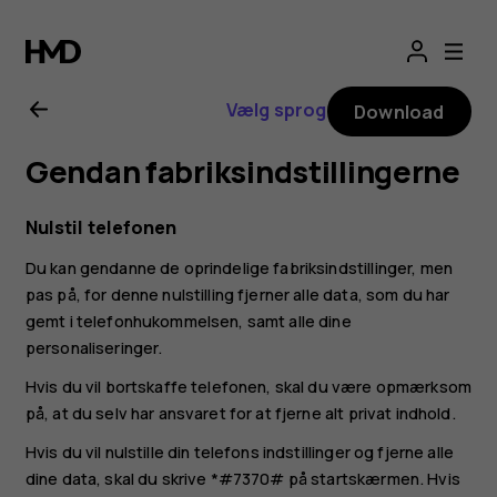
Brugervejledning
til
Vælg sprog
Download
Nokia
Gendan fabriksindstillingerne
225
Nulstil telefonen
4G
Du kan gendanne de oprindelige fabriksindstillinger, men
pas på, for denne nulstilling fjerner alle data, som du har
(2024)
gemt i telefonhukommelsen, samt alle dine
personaliseringer.
Hvis du vil bortskaffe telefonen, skal du være opmærksom
på, at du selv har ansvaret for at fjerne alt privat indhold.
Hvis du vil nulstille din telefons indstillinger og fjerne alle
dine data, skal du skrive *#7370# på startskærmen. Hvis