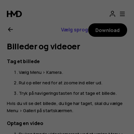
Brugervejledning
til
Vælg sprog
Download
Nokia
Billeder og videoer
225
Tag et billede
4G
Vælg
Menu
>
Kamera
.
(2024)
Rul op eller ned for at zoome ind eller ud.
Tryk på navigeringstasten for at tage et billede.
Hvis du vil se det billede, du lige har taget, skal du vælge
Menu
>
Galleri
på startskærmen.
Optag en video