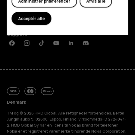
Administrer præferencer
Afvis alle
Om
Acceptér alle
Planet and people
Support
Facebook
Instagram
Tiktok
Youtube
Linkedin
Discord
Denmark
TM og © 2026 HMD Global. Alle rettigheder forbeholdes. Bertel
Jungin aukio 9, 02600, Espoo, Finland. Virksomheds-ID 2724044-
2. HMD Global Oy har en licens til Nokias brand for telefoner.
Nokia er et registreret varemærke tilhørende Nokia Corporation.