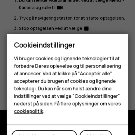
Du kan tænde videokameraet ved at vælge
Menu
>
Kamera
og rulle til
.
Tryk på navigeringstasten for at starte optagelsen.
Stop optagelsen ved at vælge
.
Hvis du vil se den video, du lige har optaget, skal du vælge
Cookieindstillinger
Menu
>
Videoer
på startskærmen.
Smartphones
Vi bruger cookies og lignende teknologier til at
forbedre Deres oplevelse og til personalisering
Feature-telefoner
af annoncer. Ved at klikke på "Acceptér alle"
Tilbehør
accepterer du brugen af cookies og lignende
Synes du, dette var nyttigt?
teknologi. Du kan når som helst ændre dine
HMD Terra M
indstillinger ved at vælge "Cookieindstillinger"
nederst på siden. Få flere oplysninger om vores
Ja
Nej
Tablets
cookiepolitik
.
Min konto
Udforsk