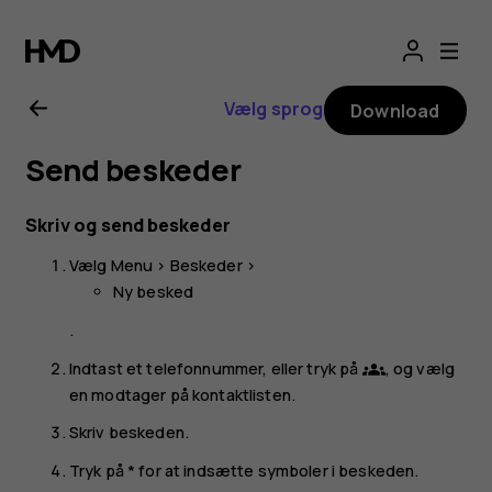
Brugervejledning
til
Vælg sprog
Download
Nokia
Send beskeder
225
Skriv og send beskeder
4G
Vælg
Menu
>
Beskeder
>
Ny besked
(2024)
.
Indtast et telefonnummer, eller tryk på
, og vælg
groups
en modtager på kontaktlisten.
Skriv beskeden.
Tryk på * for at indsætte symboler i beskeden.