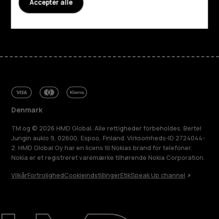
Support
Acceptér alle
Facebook
Instagram
Tiktok
Youtube
Linkedin
Discord
Denmark
TM og © 2026 HMD Global. Alle rettigheder forbeholdes. Bertel
Jungin aukio 9, 02600, Espoo, Finland. Virksomheds-ID 2724044-
2. HMD Global Oy har en licens til Nokias brand for telefoner.
Nokia er et registreret varemærke tilhørende Nokia Corporation.
Vilkår
Fortrolighed
Cookieindstillinger
Etik
Speak Up channel
Om