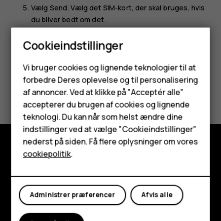
Vælg
Send
. Vælg det SIM-kort, der skal bruges, hvis
du bliver bedt om det.
Cookieindstillinger
Smartphones
Vi bruger cookies og lignende teknologier til at
forbedre Deres oplevelse og til personalisering
Feature-telefoner
Synes du, dette var nyttigt?
af annoncer. Ved at klikke på "Acceptér alle"
Tilbehør
accepterer du brugen af cookies og lignende
Ja
Nej
teknologi. Du kan når som helst ændre dine
HMD Terra M
indstillinger ved at vælge "Cookieindstillinger"
nederst på siden. Få flere oplysninger om vores
Tablets
cookiepolitik
.
Udforsk
Min konto
Om
Administrer præferencer
Afvis alle
Planet and people