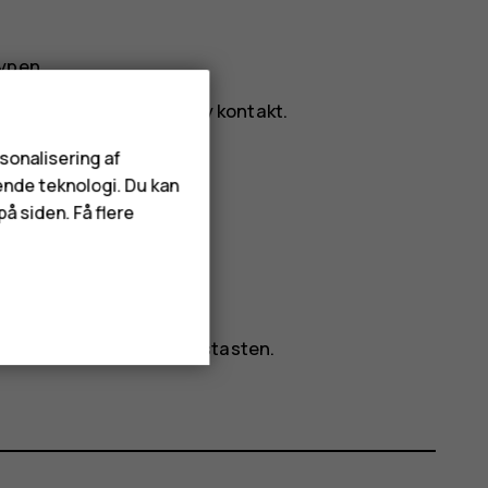
typen.
u
>
Tilføj til kontakter
>
Ny kontakt
.
rsonalisering af
ende teknologi. Du kan
em kontakt
.
å siden. Få flere
.
ringe til, og tryk på opkaldstasten.