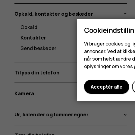
Opkald, kontakter og beskeder
Opkald
Cookieindstilli
Kontakter
Vi bruger cookies og l
Send beskeder
annoncer. Ved at klikk
når som helst ændre di
oplysninger om vores
Tilpas din telefon
Acceptér alle
Kamera
Ur, kalender og lommeregner