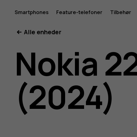
Brugerve
Smartphones
Feature-telefoner
Tilbehør
Min konto
Alle enheder
til
Nokia 2
Nokia
(2024)
225