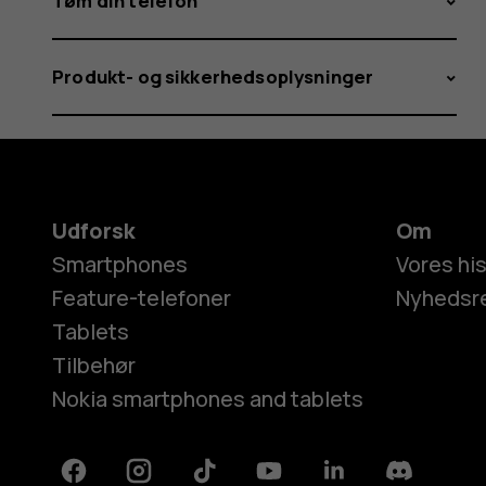
Tøm din telefon
Produkt- og sikkerhedsoplysninger
Udforsk
Om
Smartphones
Vores his
Feature-telefoner
Nyhedsr
Tablets
Tilbehør
Nokia smartphones and tablets
Facebook
Instagram
Tiktok
Youtube
Linkedin
Discord