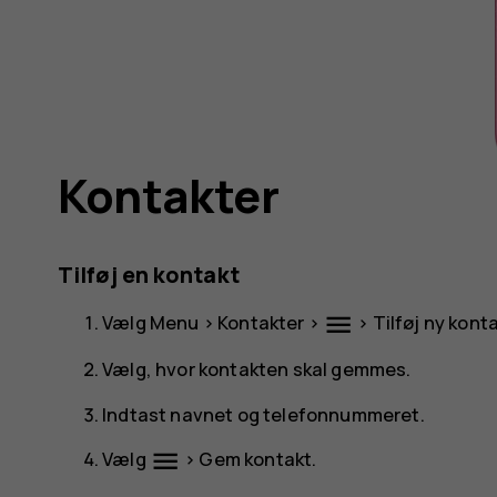
Kontakter
Tilføj en kontakt
menu
Vælg
Menu
>
Kontakter
>
>
Tilføj ny kont
Vælg, hvor kontakten skal gemmes.
Indtast navnet og telefonnummeret.
menu
Vælg
>
Gem kontakt
.