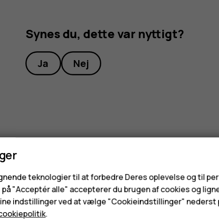
Synes du, dette var nyttigt?
Ja
Nej
nger
ignende teknologier til at forbedre Deres oplevelse og til pe
e på "Acceptér alle" accepterer du brugen af cookies og lign
ne indstillinger ved at vælge "Cookieindstillinger" nederst p
cookiepolitik
.