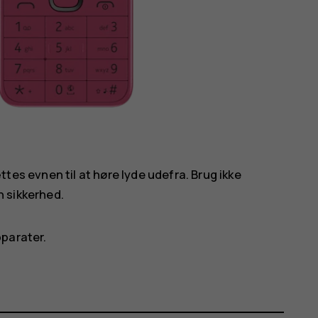
es evnen til at høre lyde udefra. Brug ikke
n sikkerhed.
pparater.