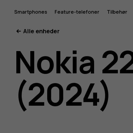
Brugerve
Smartphones
Feature-telefoner
Tilbehør
Min konto
Alle enheder
til
Nokia 2
Nokia
(2024)
225