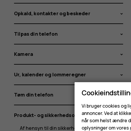
Opkald, kontakter og beskeder
Tilpas din telefon
Kamera
Ur, kalender og lommeregner
Cookieindstilli
Tøm din telefon
Vi bruger cookies og l
annoncer. Ved at klikk
Produkt- og sikkerhedsoplysninger
når som helst ændre di
Af hensyn til din sikkerhed
oplysninger om vores