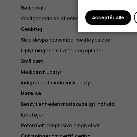
Nødopkald
Acceptér alle
Vedligeholdelse af enheden
Genbrug
Skraldespandssymbol med kryds over
Oplysninger om batteri og oplader
Små børn
Medicinsk udstyr
Indopereret medicinsk udstyr
Hørelse
Beskyt enheden mod skadeligt indhold.
Køretøjer
Potentielt eksplosive omgivelser
Oplysninger om certificering