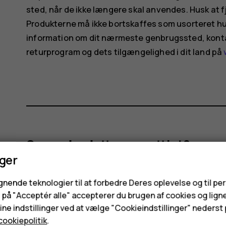
sted, når de ikke længere skal anvendes. Husk at f
Produkterne må ikke bortskaffes som usorteret hus
information om dit nærmeste genbrugssted, konta
returprogram og dets tilgængelighed i dit land på
Synes du, dette var nyttigt?
nger
Ja
Nej
ignende teknologier til at forbedre Deres oplevelse og til pe
e på "Acceptér alle" accepterer du brugen af cookies og lign
ne indstillinger ved at vælge "Cookieindstillinger" nederst p
cookiepolitik
.