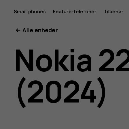
Brugerve
Smartphones
Feature-telefoner
Tilbehør
Min konto
Alle enheder
til
Nokia 2
Nokia
(2024)
225