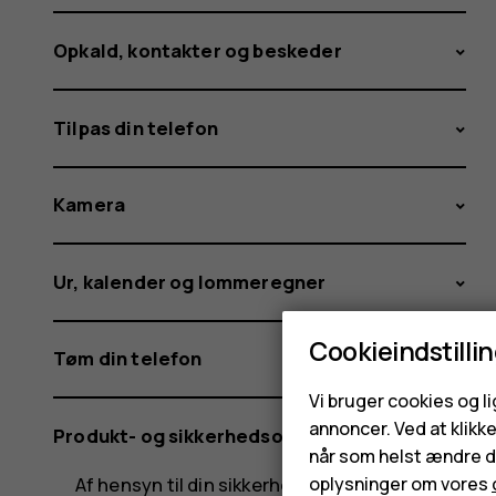
Opkald, kontakter og beskeder
Tilpas din telefon
Kamera
Ur, kalender og lommeregner
Cookieindstilli
Tøm din telefon
Vi bruger cookies og l
annoncer. Ved at klikk
Produkt- og sikkerhedsoplysninger
når som helst ændre di
Af hensyn til din sikkerhed
oplysninger om vores