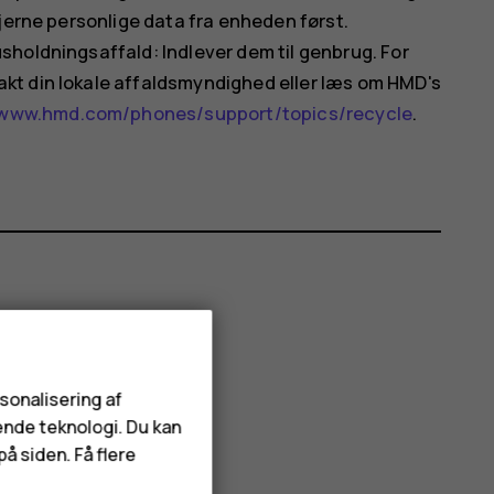
jerne personlige data fra enheden først.
holdningsaffald: Indlever dem til genbrug. For
kt din lokale affaldsmyndighed eller læs om HMD's
www.hmd.com/phones/support/topics/recycle
.
rsonalisering af
ende teknologi. Du kan
å siden. Få flere