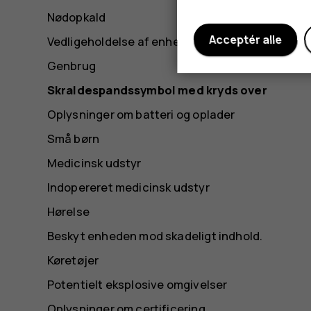
Nødopkald
Acceptér alle
Vedligeholdelse af enheden
Genbrug
Skraldespandssymbol med kryds over
Oplysninger om batteri og oplader
Små børn
Medicinsk udstyr
Indopereret medicinsk udstyr
Hørelse
Beskyt enheden mod skadeligt indhold.
Køretøjer
Potentielt eksplosive omgivelser
Oplysninger om certificering